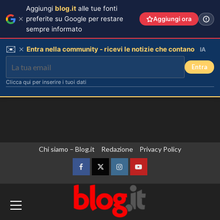
Aggiungi
blog.it
alle tue fonti
preferite su Google per restare
Aggiungi ora
sempre informato
✉️
Entra nella community - ricevi le notizie che contano
IA
Entra
Clicca qui per inserire i tuoi dati
Vai
Chi siamo – Blog.it
Redazione
Privacy Policy
al
contenuto
Facebook
Twitter
Instagram
YouTube