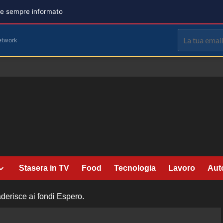
are sempre informato
etwork
Stasera in TV
Food
Tecnologia
Lavoro
Aut
derisce ai fondi Espero.