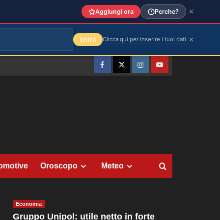
Aggiungi ora
Perche?
Entra
Clicca qui per inserire i tuoi dati
Facebook
Twitter
Instagram
YouTube
omotive
Oroscopo
Meteo
Economia
Gruppo Unipol: utile netto in forte