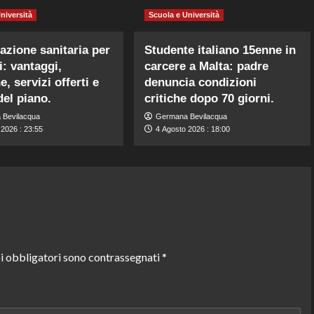
niversità
Scuola e Università
azione sanitaria per
Studente italiano 15enne in
i: vantaggi,
carcere a Malta: padre
, servizi offerti e
denuncia condizioni
del piano.
critiche dopo 70 giorni.
 Bevilacqua
Germana Bevilacqua
 2026 : 23:55
4 Agosto 2026 : 18:00
i obbligatori sono contrassegnati
*