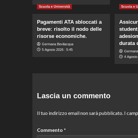
Scuola e Università
Scuola e U
Pagamenti ATA sbloccati a
Assicur
breve: risolto il nodo delle
student
risorse economiche.
adesione
durata 
Germana Bevilacqua
5 Agosto 2026 : 5:45
Germana
4 Agosto
Lascia un commento
Il tuo indirizzo email non sarà pubblicato.
I camp
Commento
*