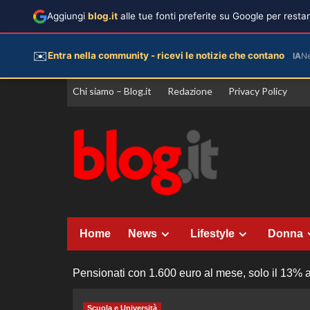
Aggiungi
blog.it
alle tue fonti preferite su Google per rest
✉️
Entra nella community - ricevi le notizie che contano
IA
N
Vai
Chi siamo – Blog.it
Redazione
Privacy Policy
al
contenuto
Home
News
Lifestyle
Donna
Pensionati con 1.600 euro al mese, solo il 13% a
Scuola e Università