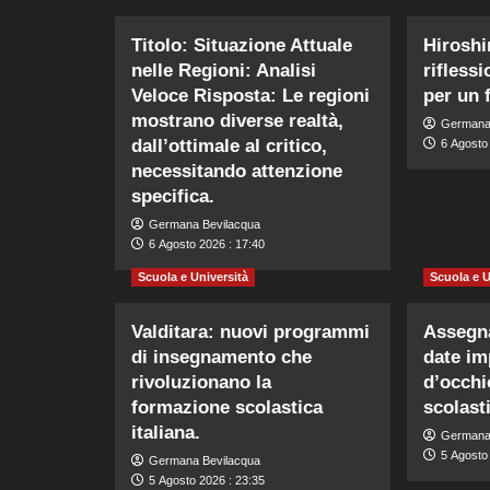
Titolo: Situazione Attuale
Hiroshi
nelle Regioni: Analisi
rifless
Veloce Risposta: Le regioni
per un 
mostrano diverse realtà,
Germana
dall’ottimale al critico,
6 Agosto 
necessitando attenzione
specifica.
Germana Bevilacqua
6 Agosto 2026 : 17:40
Scuola e Università
Scuola e U
Valditara: nuovi programmi
Assegna
di insegnamento che
date im
rivoluzionano la
d’occhi
formazione scolastica
scolast
italiana.
Germana
5 Agosto
Germana Bevilacqua
5 Agosto 2026 : 23:35