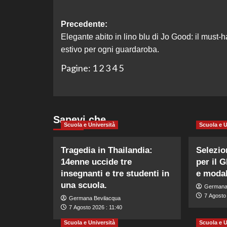
Navigazione
Precedente:
Elegante abito in lino blu di Jo Good: il must-
articolo
estivo per ogni guardaroba.
Pagine:
1
2
3
4
5
Sapevi che…
Scuola e Università
Scuola e U
Tragedia in Thailandia:
Selezio
14enne uccide tre
per il G
insegnanti e tre studenti in
e modal
una scuola.
Germana
7 Agosto 
Germana Bevilacqua
7 Agosto 2026 : 11:40
Scuola e Università
Scuola e U