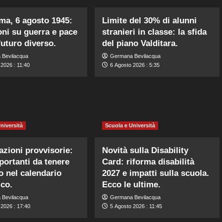
ma, 6 agosto 1945:
Limite del 30% di alunni
ioni su guerra e pace
stranieri in classe: la sfida
futuro diverso.
del piano Valditara.
 Bevilacqua
Germana Bevilacqua
2026 : 11:40
6 Agosto 2026 : 5:35
niversità
Scuola e Università
zioni provvisorie:
Novità sulla Disability
portanti da tenere
Card: riforma disabilità
o nel calendario
2027 e impatti sulla scuola.
ico.
Ecco le ultime.
 Bevilacqua
Germana Bevilacqua
 2026 : 17:40
5 Agosto 2026 : 11:45