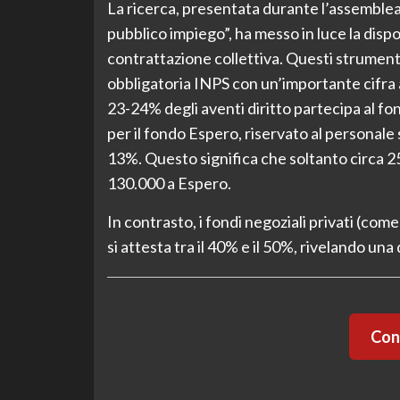
La ricerca, presentata durante l’assemblea
pubblico impiego”, ha messo in luce la dispon
contrattazione collettiva. Questi strument
obbligatoria INPS con un’importante cifra a
23-24% degli aventi diritto partecipa al fo
per il fondo Espero, riservato al personale 
13%. Questo significa che soltanto circa 2
130.000 a Espero.
In contrasto, i fondi negoziali privati (c
si attesta tra il 40% e il 50%, rivelando una 
Cont