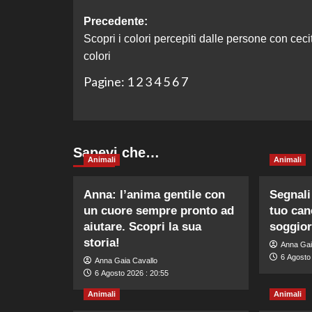
Navigazione
Precedente:
Scopri i colori percepiti dalle persone con ceci
articolo
colori
Pagine:
1
2
3
4
5
6
7
Sapevi che…
Animali
Animali
Anna: l’anima gentile con
Segnali
un cuore sempre pronto ad
tuo can
aiutare. Scopri la sua
soggior
storia!
Anna Gai
6 Agosto
Anna Gaia Cavallo
6 Agosto 2026 : 20:55
Animali
Animali