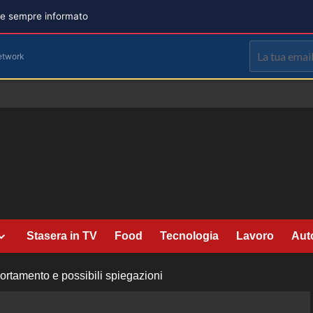
are sempre informato
etwork
Stasera in TV
Food
Tecnologia
Lavoro
Aut
mportamento e possibili spiegazioni