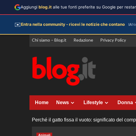
Aggiungi
blog.it
alle tue fonti preferite su Google per rest
✉️
Entra nella community - ricevi le notizie che contano
IA
N
Vai
Chi siamo – Blog.it
Redazione
Privacy Policy
al
contenuto
Home
News
Lifestyle
Donna
Perché il gatto fissa il vuoto: significato del co
Animali