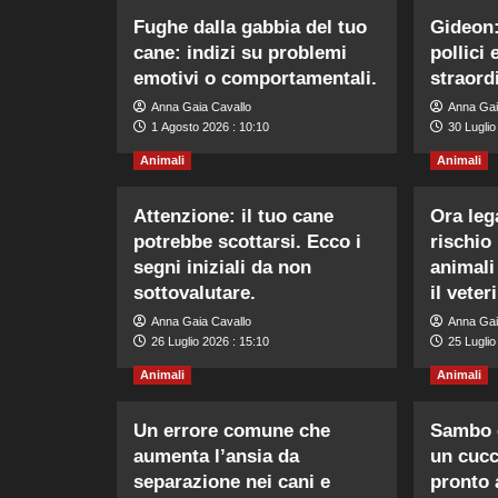
Fughe dalla gabbia del tuo
Gideon:
cane: indizi su problemi
pollici 
emotivi o comportamentali.
straord
Anna Gaia Cavallo
Anna Gai
1 Agosto 2026 : 10:10
30 Luglio
Animali
Animali
Attenzione: il tuo cane
Ora leg
potrebbe scottarsi. Ecco i
rischio 
segni iniziali da non
animali
sottovalutare.
il veter
Anna Gaia Cavallo
Anna Gai
26 Luglio 2026 : 15:10
25 Luglio
Animali
Animali
Un errore comune che
Sambo c
aumenta l’ansia da
un cucc
separazione nei cani e
pronto 