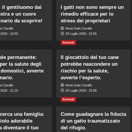
 il gentiluomo dai
I gatti non sono sempre un
extra e un cuore
rimedio efficace per lo
inario da scoprire!
stress dei proprietari
a Cavallo
Anna Gaia Cavallo
 2026 : 10:55
29 Luglio 2026 : 22:55
Animali
ale permanente:
Il giocattolo del tuo cane
per la salute degli
potrebbe nascondere un
 domestici, avverte
rischio per la salute,
inario.
avverte l’esperto.
a Cavallo
Anna Gaia Cavallo
 2026 : 21:15
25 Luglio 2026 : 15:05
Animali
erca una famiglia:
Come guadagnare la fiducia
iolo adorabile
di un gatto traumatizzato
a diventare il tuo
del rifugio.