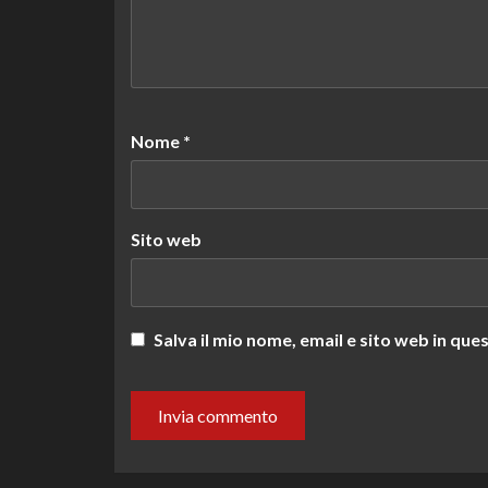
Nome
*
Sito web
Salva il mio nome, email e sito web in q