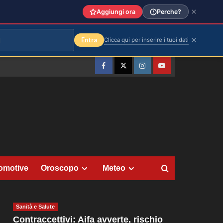
Aggiungi ora
Perche?
Entra
Clicca qui per inserire i tuoi dati
Facebook
Twitter
Instagram
YouTube
omotive
Oroscopo
Meteo
Sanità e Salute
Contraccettivi: Aifa avverte, rischio