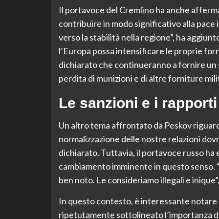
Il portavoce del Cremlino ha anche afferm
contribuire in modo significativo alla pace
verso la stabilità nella regione”, ha aggiunt
l’Europa possa intensificare le proprie for
dichiarato che continueranno a fornire u
perdita di munizioni e di altre forniture mili
Le sanzioni e i rappor
Un altro tema affrontato da Peskov riguarda 
normalizzazione delle nostre relazioni dov
dichiarato. Tuttavia, il portavoce russo h
cambiamento imminente in questo senso. “I
ben noto. Le consideriamo illegali e inique”
In questo contesto, è interessante notare 
ripetutamente sottolineato l’importanza del