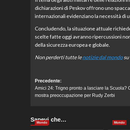
dichiarazioni di Peskov offrono uno spacca
internazionali evidenziano la necessità di u
Concludendo, la situazione attuale richiede
scelte fatte oggi avranno ripercussioni non
della sicurezza europea e globale.
Non perderti tutte le
notizie dal mondo
su 
Navigazione
Precedente:
Amici 24: Trigno pronto a lasciare la Scuola? 
articolo
mostra preoccupazione per Rudy Zerbi
Sapevi che…
Mondo
Mondo