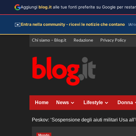
Aggiungi
blog.it
alle tue fonti preferite su Google per rest
✉️
Entra nella community - ricevi le notizie che contano
IA
N
Vai
Chi siamo – Blog.it
Redazione
Privacy Policy
al
contenuto
Home
News
Lifestyle
Donna
Peskov: ‘Sospensione degli aiuti militari Usa al
Mondo