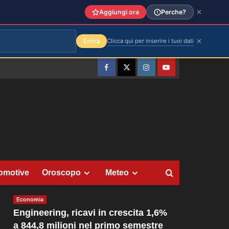
Aggiungi ora
Perche?
Entra
Clicca qui per inserire i tuoi dati
Facebook
Twitter
Instagram
YouTube
omotive
Oroscopo
Meteo
Economia
Engineering, ricavi in crescita 1,6%
a 844,8 milioni nel primo semestre