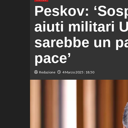
Peskov: ‘Sos
aiuti militari 
sarebbe un p
pace’
Redazione
4 Marzo 2025 : 18:50