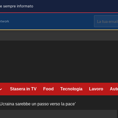
are sempre informato
etwork
Stasera in TV
Food
Tecnologia
Lavoro
Aut
l’Ucraina sarebbe un passo verso la pace’