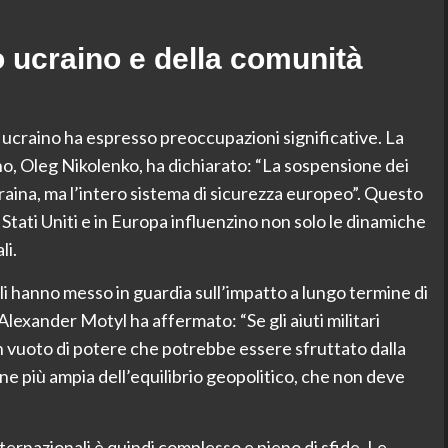
o ucraino e della comunità
o ucraino ha espresso preoccupazioni significative. La
no, Oleg Nikolenko, ha dichiarato: “La sospensione dei
raina, ma l’intero sistema di sicurezza europeo”. Questo
Stati Uniti e in Europa influenzino non solo le dinamiche
li.
i hanno messo in guardia sull’impatto a lungo termine di
Alexander Motyl ha affermato: “Se gli aiuti militari
 un vuoto di potere che potrebbe essere sfruttato dalla
ione più ampia dell’equilibrio geopolitico, che non deve
 internazionali è quindi complesso e pieno di sfide. Le