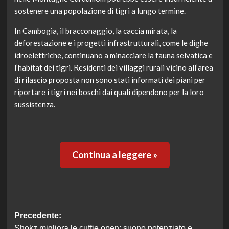
sostenere una popolazione di tigri a lungo termine.
In Cambogia, il bracconaggio, la caccia mirata, la
deforestazione e i progetti infrastrutturali, come le dighe
idroelettriche, continuano a minacciare la fauna selvatica e
l’habitat dei tigri. Residenti dei villaggi rurali vicino all’area
di rilascio proposta non sono stati informati dei piani per
riportare i tigri nei boschi dai quali dipendono per la loro
sussistenza.
Continua a leggere »
Navigazione
Precedente:
Shokz migliora le cuffie open: suono potenziato e