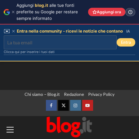
Aggiungi
blog.it
alle tue fonti
preferite su Google per restare
Aggiungi ora
sempre informato
✉️
Entra nella community - ricevi le notizie che contano
IA
Entra
Clicca qui per inserire i tuoi dati
Vai
Chi siamo – Blog.it
Redazione
Privacy Policy
al
contenuto
Facebook
Twitter
Instagram
YouTube