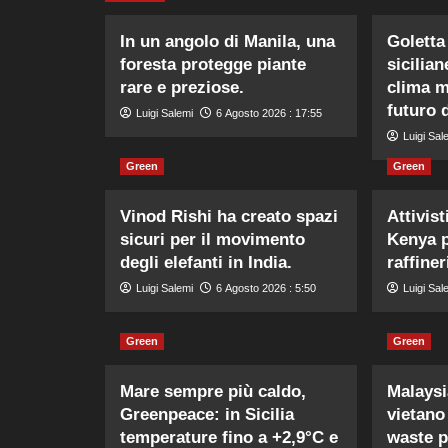
In un angolo di Manila, una
Goletta
foresta protegge piante
sicilia
rare e preziose.
clima me
futuro 
Luigi Salemi
6 Agosto 2026 : 17:55
Luigi Sal
Green
Green
Vinod Rishi ha creato spazi
Attivist
sicuri per il movimento
Kenya p
degli elefanti in India.
raffiner
Luigi Salemi
6 Agosto 2026 : 5:50
Luigi Sal
Green
Green
Mare sempre più caldo,
Malaysi
Greenpeace: in Sicilia
vietano
temperature fino a +2,9°C e
waste p