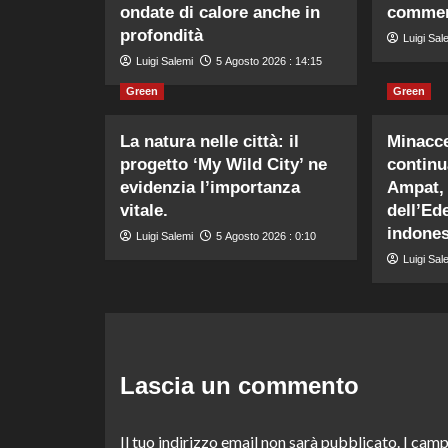
ondate di calore anche in
commerc
profondità
Luigi Sal
Luigi Salemi
5 Agosto 2026 : 14:15
Green
Green
La natura nelle città: il
Minacce
progetto ‘My Wild City’ ne
continu
evidenzia l’importanza
Ampat, 
vitale.
dell’Ed
indones
Luigi Salemi
5 Agosto 2026 : 0:10
Luigi Sal
Lascia un commento
Il tuo indirizzo email non sarà pubblicato.
I camp