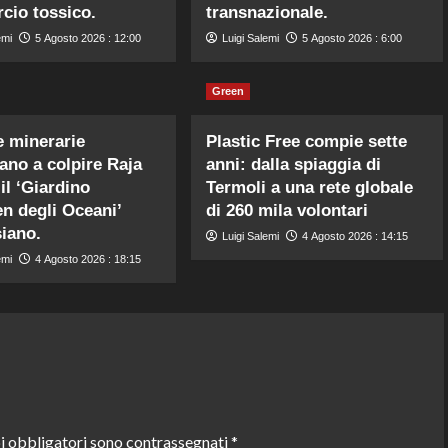
io tossico.
transnazionale.
emi
5 Agosto 2026 : 12:00
Luigi Salemi
5 Agosto 2026 : 6:00
Green
 minerarie
Plastic Free compie sette
ano a colpire Raja
anni: dalla spiaggia di
il ‘Giardino
Termoli a una rete globale
en degli Oceani’
di 260 mila volontari
iano.
Luigi Salemi
4 Agosto 2026 : 14:15
emi
4 Agosto 2026 : 18:15
i obbligatori sono contrassegnati
*