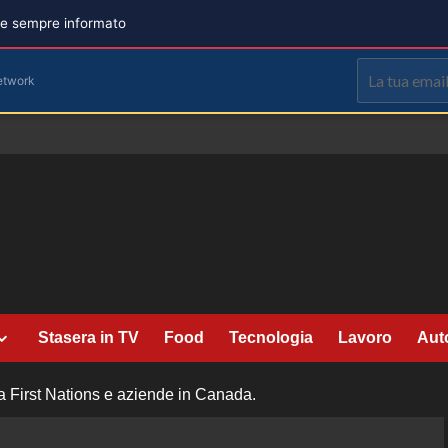
are sempre informato
etwork
Stasera in TV
Food
Tecnologia
Lavoro
Aut
 tra First Nations e aziende in Canada.