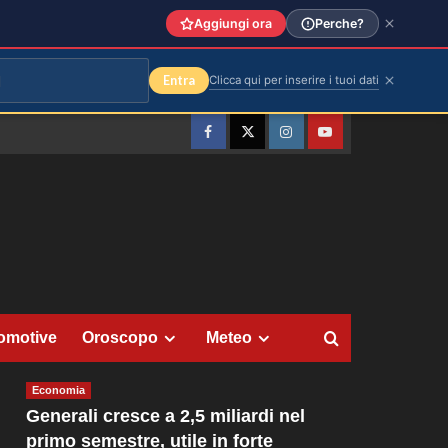
Aggiungi ora
Perche?
Entra
Clicca qui per inserire i tuoi dati
Facebook
Twitter
Instagram
YouTube
omotive
Oroscopo
Meteo
Economia
Generali cresce a 2,5 miliardi nel
primo semestre, utile in forte