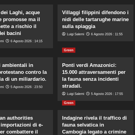
 dei Laghi, acque
Villaggi filippini difendono i
ne promosse ma il
nidi delle tartarughe marine
tte a rischio il
sulla spiaggia
dei bacini
Luigi Salemi
6 Agosto 2026 : 11:55
emi
6 Agosto 2026 : 14:15
Green
i ambientali in
Ponti verdi Amazonici:
rotestano contro la
15.000 attraversamenti per
ia di un miliardario.
la fauna senza incidenti
stradali.
emi
5 Agosto 2026 : 23:50
Luigi Salemi
5 Agosto 2026 : 17:55
Green
an authorities
Indagine rivela il traffico di
 importazioni di e-
fauna selvatica in
er combattere il
Cambogia legato a crimine