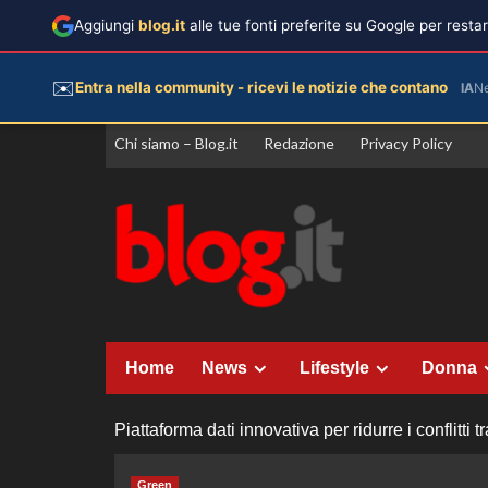
Aggiungi
blog.it
alle tue fonti preferite su Google per rest
✉️
Entra nella community - ricevi le notizie che contano
IA
N
Vai
Chi siamo – Blog.it
Redazione
Privacy Policy
al
contenuto
Home
News
Lifestyle
Donna
Piattaforma dati innovativa per ridurre i conflitti
Green