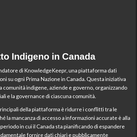
tto Indigeno in Canada
ndatore di KnowledgeKeepr, una piattaforma dati
oni su ogni Prima Nazione in Canada. Questa iniziativa
 tra comunità indigene, aziende e governo, organizzando
iali e la governance di ciascuna comunità.
ncipali della piattaforma è ridurre i conflitti tra le
iché la mancanza di accesso a informazioni accurate è alla
n periodo in cui il Canada sta pianificando di espandere
ondamentale fornire dati chiari e pubblicamente