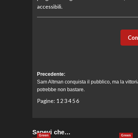
accessibili.
Cont
Navigazione
Precedente:
Sam Altman conquista il pubblico, ma la vittori
articolo
potrebbe non bastare.
Pagine:
1
2
3
4
5
6
Sapevi che…
Green
Green