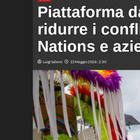
Piattaforma d
ridurre i confli
Nations e azi
Luigi Salemi
13 Maggio 2026 : 2:30