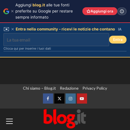
Aggiungi
blog.it
alle tue fonti
preferite su Google per restare
Aggiungi ora
sempre informato
✉️
Entra nella community - ricevi le notizie che contano
IA
Entra
Clicca qui per inserire i tuoi dati
Vai
Chi siamo – Blog.it
Redazione
Privacy Policy
al
contenuto
Facebook
Twitter
Instagram
YouTube