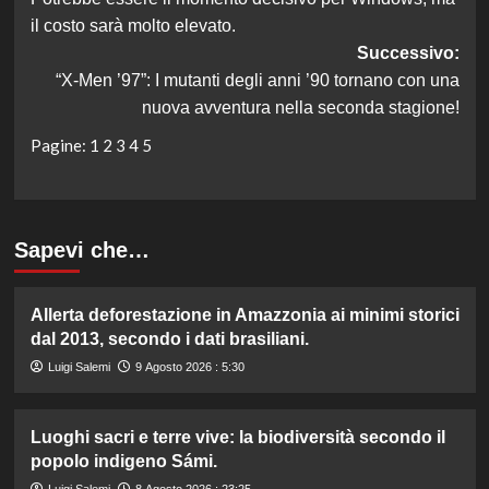
articolo
il costo sarà molto elevato.
Successivo:
“X-Men ’97”: I mutanti degli anni ’90 tornano con una
nuova avventura nella seconda stagione!
Pagine:
1
2
3
4
5
Sapevi che…
Allerta deforestazione in Amazzonia ai minimi storici
dal 2013, secondo i dati brasiliani.
Luigi Salemi
9 Agosto 2026 : 5:30
Luoghi sacri e terre vive: la biodiversità secondo il
popolo indigeno Sámi.
Luigi Salemi
8 Agosto 2026 : 23:25