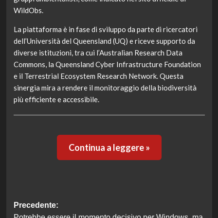
WildObs.
La piattaforma è in fase di sviluppo da parte di ricercatori
dell’Università del Queensland (UQ) e riceve supporto da
diverse istituzioni, tra cui l’Australian Research Data
Commons, la Queensland Cyber Infrastructure Foundation
e il Terrestrial Ecosystem Research Network. Questa
sinergia mira a rendere il monitoraggio della biodiversità
più efficiente e accessibile.
Continua a leggere »
Navigazione
Precedente:
Potrebbe essere il momento decisivo per Windows, ma