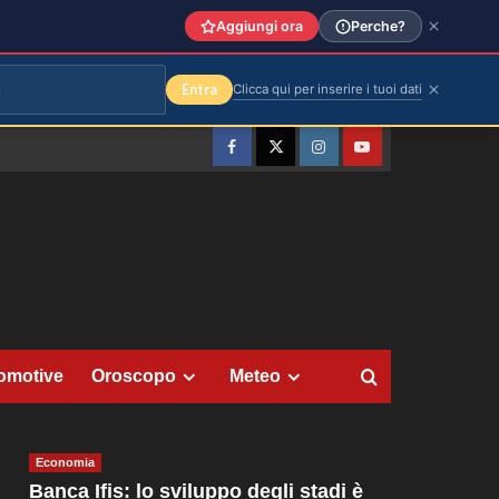
Aggiungi ora
Perche?
Entra
Clicca qui per inserire i tuoi dati
Facebook
Twitter
Instagram
YouTube
omotive
Oroscopo
Meteo
Economia
Banca Ifis: lo sviluppo degli stadi è