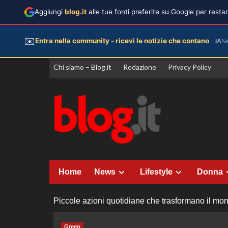
Aggiungi
blog.it
alle tue fonti preferite su Google per rest
✉️
Entra nella community - ricevi le notizie che contano
IA
N
Vai
Chi siamo – Blog.it
Redazione
Privacy Policy
al
contenuto
Home
News
Lifestyle
Donna
Piccole azioni quotidiane che trasformano il mon
Green