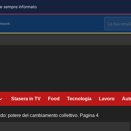
are sempre informato
etwork
Stasera in TV
Food
Tecnologia
Lavoro
Aut
do: potere del cambiamento collettivo.
Pagina 4