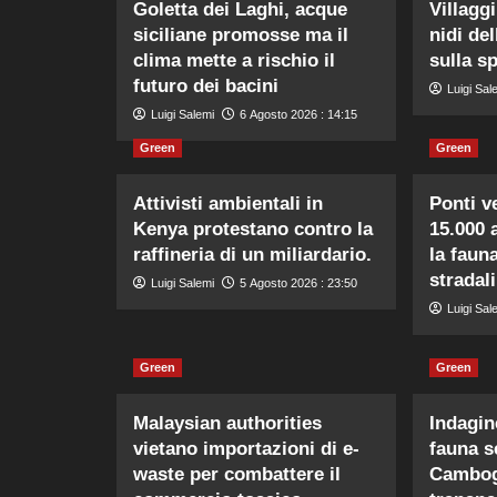
Goletta dei Laghi, acque
Villaggi
siciliane promosse ma il
nidi de
clima mette a rischio il
sulla s
futuro dei bacini
Luigi Sal
Luigi Salemi
6 Agosto 2026 : 14:15
Green
Green
Attivisti ambientali in
Ponti v
Kenya protestano contro la
15.000 
raffineria di un miliardario.
la faun
stradali
Luigi Salemi
5 Agosto 2026 : 23:50
Luigi Sal
Green
Green
Malaysian authorities
Indagine
vietano importazioni di e-
fauna s
waste per combattere il
Cambogi