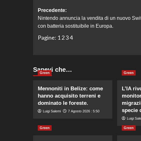
Navigazione
Precedente:
Nintendo annuncia la vendita di un nuovo Swi
articolo
con batteria sostituibile in Europa.
Pagine:
1
2
3
4
Sapevi che…
Green
Green
Mennoniti in Belize: come
L’IA riv
hanno acquisito terreni e
monitor
dominato le foreste.
migrazi
specie d
Luigi Salemi
7 Agosto 2026 : 5:50
Luigi Sal
Green
Green