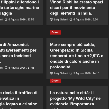
 filippini difendono i
Vinod Rishi ha creato spazi
lle tartarughe marine
sicuri per il movimento
piaggia
degli elefanti in India.
emi
6 Agosto 2026 : 11:55
Luigi Salemi
6 Agosto 2026 : 5:50
Green
erdi Amazonici:
Mare sempre più caldo,
attraversamenti per
Greenpeace: in Sicilia
a senza incidenti
temperature fino a +2,9°C e
.
ondate di calore anche in
profondità
emi
5 Agosto 2026 : 17:55
Luigi Salemi
5 Agosto 2026 : 14:15
Green
 rivela il traffico di
La natura nelle città: il
elvatica in
progetto ‘My Wild City’ ne
a legato a crimine
evidenzia l’importanza