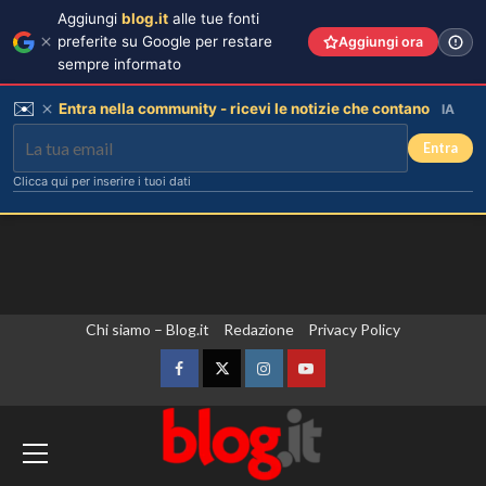
Aggiungi
blog.it
alle tue fonti
preferite su Google per restare
Aggiungi ora
sempre informato
✉️
Entra nella community - ricevi le notizie che contano
IA
Entra
Clicca qui per inserire i tuoi dati
Vai
Chi siamo – Blog.it
Redazione
Privacy Policy
al
contenuto
Facebook
Twitter
Instagram
YouTube