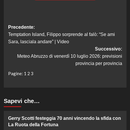
Navigazione
Precedente:
Temptation Island, Filippo sorprende al falò: “Se ami
articolo
Sara, lasciala andare” | Video
Successivo:
Meteo Abruzzo di venerdì 10 luglio 2026: previsioni
provincia per provincia
Pagine:
1
2
3
Sapevi che…
Gerry Scotti festeggia 70 anni vincendo la sfida con
La Ruota della Fortuna