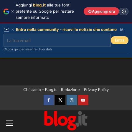
Aggiungi
blog.it
alle tue fonti
preferite su Google per restare
Aggiungi ora
sempre informato
✉️
Entra nella community - ricevi le notizie che contano
IA
Entra
Clicca qui per inserire i tuoi dati
Vai
Chi siamo – Blog.it
Redazione
Privacy Policy
al
contenuto
Facebook
Twitter
Instagram
YouTube