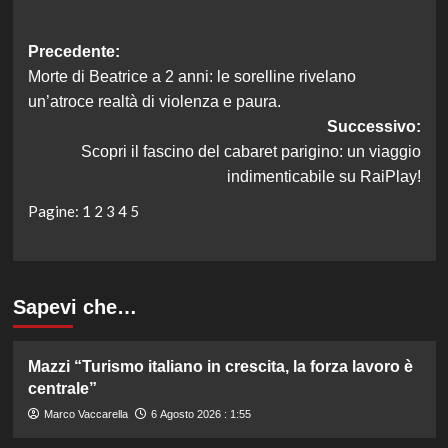
Navigazione
Precedente:
Morte di Beatrice a 2 anni: le sorelline rivelano
articolo
un’atroce realtà di violenza e paura.
Successivo:
Scopri il fascino del cabaret parigino: un viaggio
indimenticabile su RaiPlay!
Pagine:
1
2
3
4
5
Sapevi che…
Mazzi “Turismo italiano in crescita, la forza lavoro è
centrale”
Marco Vaccarella
6 Agosto 2026 : 1:55