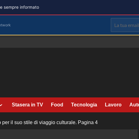
are sempre informato
etwork
Stasera in TV
Food
Tecnologia
Lavoro
Aut
r il suo stile di viaggio culturale.
Pagina 4