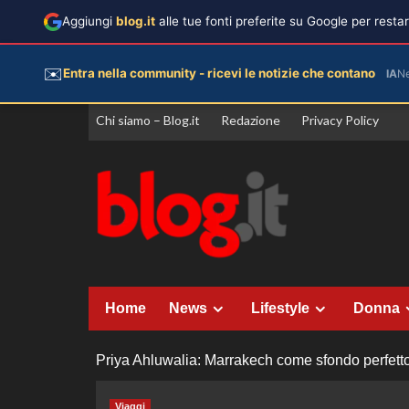
Aggiungi
blog.it
alle tue fonti preferite su Google per rest
✉️
Entra nella community - ricevi le notizie che contano
IA
N
Vai
Chi siamo – Blog.it
Redazione
Privacy Policy
al
contenuto
Home
News
Lifestyle
Donna
Priya Ahluwalia: Marrakech come sfondo perfetto pe
Viaggi