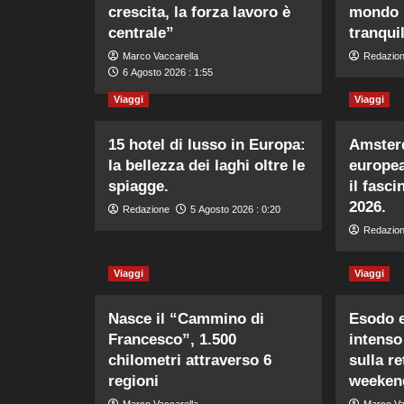
crescita, la forza lavoro è
mondo 
centrale”
tranquil
Marco Vaccarella
Redazio
6 Agosto 2026 : 1:55
Viaggi
Viaggi
15 hotel di lusso in Europa:
Amsterd
la bellezza dei laghi oltre le
europea
spiagge.
il fasc
2026.
Redazione
5 Agosto 2026 : 0:20
Redazio
Viaggi
Viaggi
Nasce il “Cammino di
Esodo e
Francesco”, 1.500
intenso
chilometri attraverso 6
sulla r
regioni
weekend
Marco Vaccarella
Marco Va