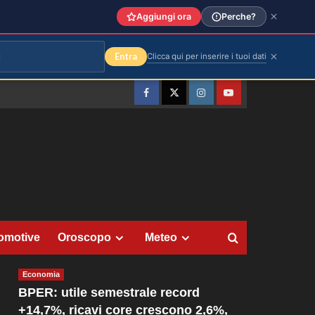
Aggiungi ora
Perche?
Entra
Clicca qui per inserire i tuoi dati
Facebook
Twitter
Instagram
YouTube
omotive
Oroscopo
Meteo
Economia
BPER: utile semestrale record
+14,7%, ricavi core crescono 2,6%,