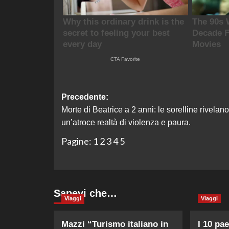
Navigazione
Precedente:
Morte di Beatrice a 2 anni: le sorelline rivelano
articolo
un’atroce realtà di violenza e paura.
Pagine:
1
2
3
4
5
Sapevi che…
Viaggi
Viaggi
Mazzi “Turismo italiano in
I 10 pae