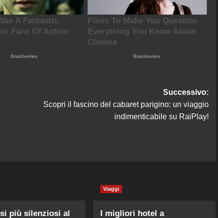
Successivo:
Scopri il fascino del cabaret parigino: un viaggio
indimenticabile su RaiPlay!
Viaggi
si più silenziosi al
I migliori hotel a