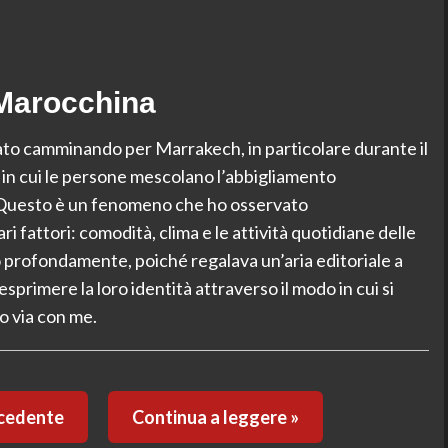
 Marocchina
to camminando per Marrakech, in particolare durante il
o in cui le persone mescolano l’abbigliamento
. Questo è un fenomeno che ho osservato
fattori: comodità, clima e le attività quotidiane delle
o profondamente, poiché regalava un’aria editoriale a
primere la loro identità attraverso il modo in cui si
o via con me.
ecedente
Continua a leggere »