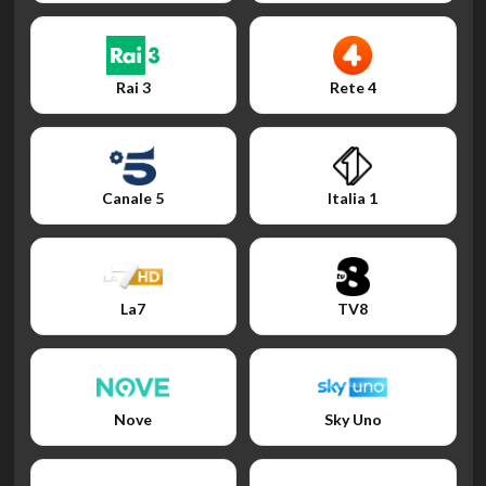
Rai 3
Rete 4
Canale 5
Italia 1
La7
TV8
Nove
Sky Uno