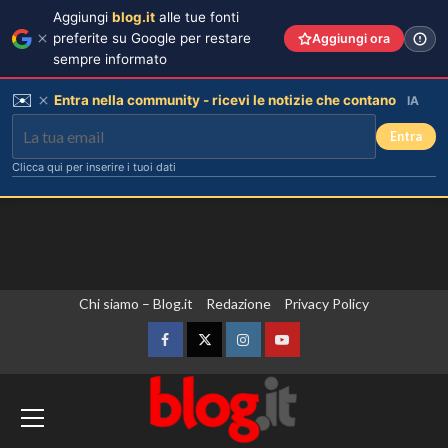
Aggiungi
blog.it
alle tue fonti
preferite su Google per restare
Aggiungi ora
sempre informato
✉️
Entra nella community - ricevi le notizie che contano
IA
Entra
Clicca qui per inserire i tuoi dati
Vai
Chi siamo – Blog.it
Redazione
Privacy Policy
al
contenuto
Facebook
Twitter
Instagram
YouTube