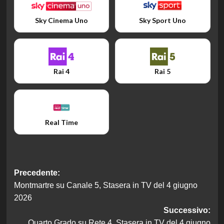
Sky Cinema Uno
Sky Sport Uno
Rai 4
Rai 5
Real Time
Navigazione
Precedente:
Montmartre su Canale 5, Stasera in TV del 4 giugno
articolo
2026
Successivo:
Quarto Grado su Rete 4, Stasera in TV del 4 giugno