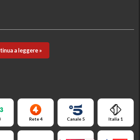
inua a leggere »
3
Rete 4
Canale 5
Italia 1