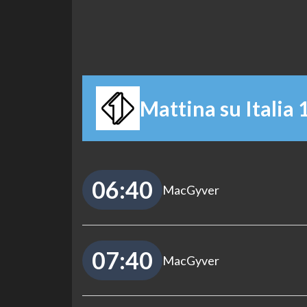
Mattina su Italia 
06:40
MacGyver
07:40
MacGyver