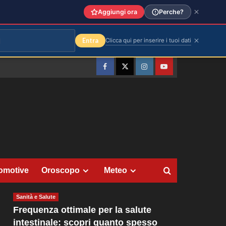
Aggiungi ora
Perche?
Entra
Clicca qui per inserire i tuoi dati
Facebook
Twitter
Instagram
YouTube
omotive
Oroscopo
Meteo
Sanità e Salute
Frequenza ottimale per la salute
intestinale: scopri quanto spesso