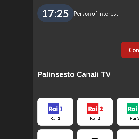
17:25
Person of Interest
Cont
Palinsesto Canali TV
Rai 1
Rai 2
Rai 