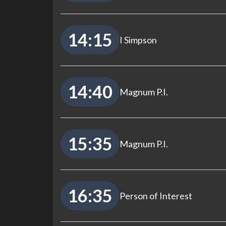
14:15
I Simpson
14:40
Magnum P.I.
15:35
Magnum P.I.
16:35
Person of Interest