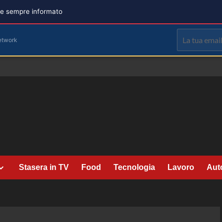
are sempre informato
etwork
Stasera in TV
Food
Tecnologia
Lavoro
Aut