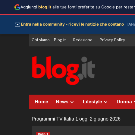
Aggiungi
blog.it
alle tue fonti preferite su Google per rest
✉️
Entra nella community - ricevi le notizie che contano
IA
N
Vai
Chi siamo – Blog.it
Redazione
Privacy Policy
al
contenuto
Home
News
Lifestyle
Donna
Programmi TV Italia 1 oggi 2 giugno 2026
Italia 1