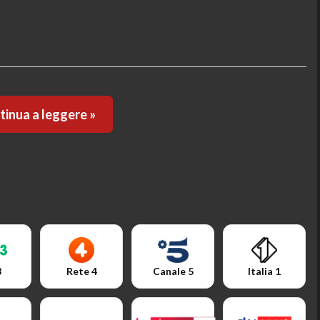
inua a leggere »
3
Rete 4
Canale 5
Italia 1