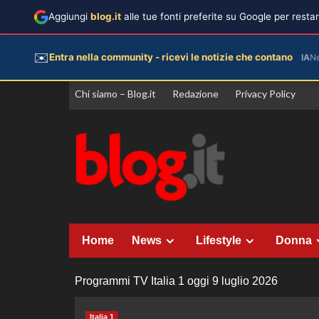
Aggiungi
blog.it
alle tue fonti preferite su Google per rest
✉️
Entra nella community - ricevi le notizie che contano
IA
N
Vai
Chi siamo – Blog.it
Redazione
Privacy Policy
al
contenuto
Home
News
Lifestyle
Donna
Programmi TV Italia 1 oggi 9 luglio 2026
Italia 1