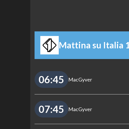
Mattina su Italia 
06:45
MacGyver
07:45
MacGyver