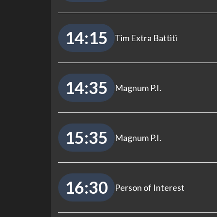
14:15
Tim Extra Battiti
14:35
Magnum P.I.
15:35
Magnum P.I.
16:30
Person of Interest