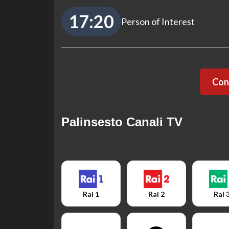
17:20
Person of Interest
Cont
Palinsesto Canali TV
Rai 1
Rai 2
Rai 