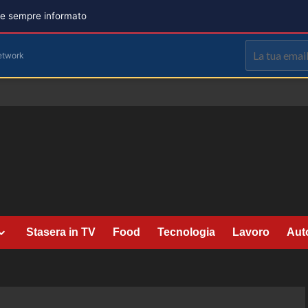
are sempre informato
etwork
Stasera in TV
Food
Tecnologia
Lavoro
Aut