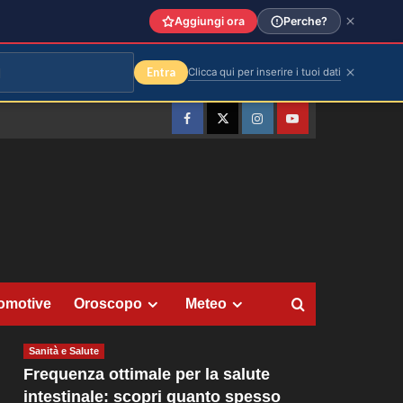
Aggiungi ora
Perche?
Entra
Clicca qui per inserire i tuoi dati
Facebook
Twitter
Instagram
YouTube
omotive
Oroscopo
Meteo
Sanità e Salute
Frequenza ottimale per la salute
intestinale: scopri quanto spesso