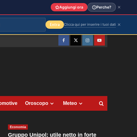
Aggiungi ora
Perche?
Entra
Clicca qui per inserire i tuoi dati
Facebook
Twitter
Instagram
YouTube
omotive
Oroscopo
Meteo
Economia
Gruppo Unipol: utile netto in forte