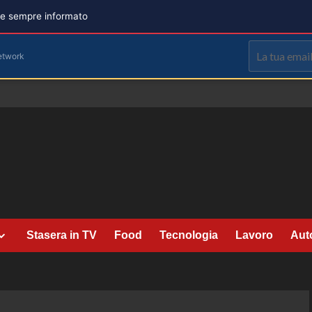
are sempre informato
etwork
Stasera in TV
Food
Tecnologia
Lavoro
Aut