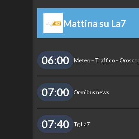
Mattina su La7
06:00
Meteo – Traffico – Orosco
07:00
Omnibus news
07:40
Tg La7