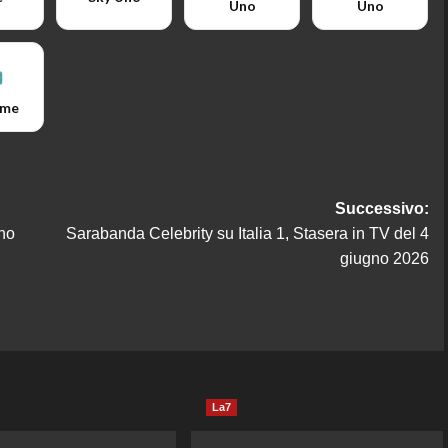
Uno
Uno
ime
Successivo:
gno
Sarabanda Celebrity su Italia 1, Stasera in TV del 4
giugno 2026
La7