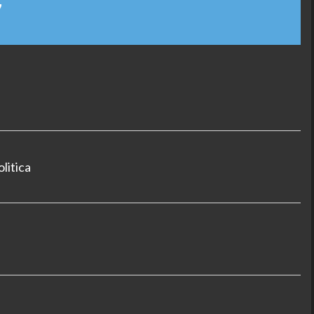
7
litica