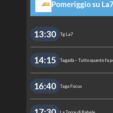
Pomeriggio su La
13:30
Tg La7
14:15
Tagadà – Tutto quanto fa po
16:40
Taga Focus
17:30
La Torre di Babele