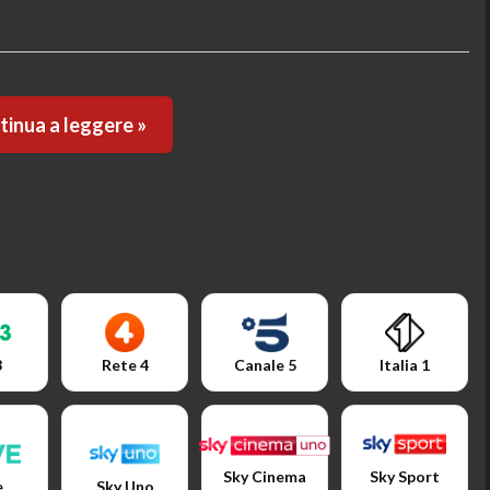
inua a leggere »
3
Rete 4
Canale 5
Italia 1
Sky Cinema
Sky Sport
e
Sky Uno