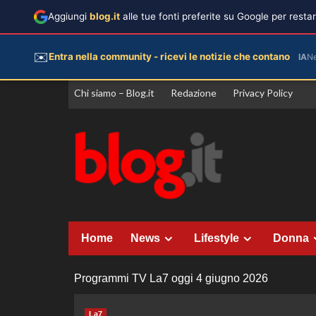
Aggiungi
blog.it
alle tue fonti preferite su Google per rest
✉️
Entra nella community - ricevi le notizie che contano
IA
N
Vai
Chi siamo – Blog.it
Redazione
Privacy Policy
al
contenuto
Home
News
Lifestyle
Donna
Programmi TV La7 oggi 4 giugno 2026
La7