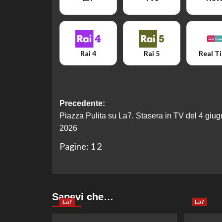
Rai 4
Rai 5
Real T
Navigazione
Precedente:
Piazza Pulita su La7, Stasera in TV del 4 giu
articolo
2026
Pagine:
1
2
Sapevi che…
La7
La7