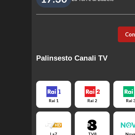
Cont
Palinsesto Canali TV
Rai 1
Rai 2
Rai 
La7
TV8
Nov