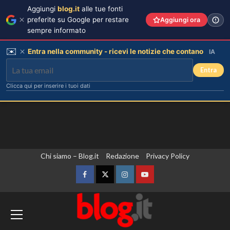
Aggiungi
blog.it
alle tue fonti
preferite su Google per restare
Aggiungi ora
sempre informato
✉️
Entra nella community - ricevi le notizie che contano
IA
Entra
Clicca qui per inserire i tuoi dati
Vai
Chi siamo – Blog.it
Redazione
Privacy Policy
al
contenuto
Facebook
Twitter
Instagram
YouTube