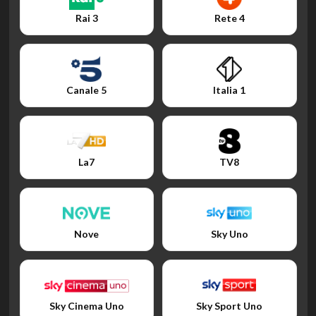
Rai 3
Rete 4
Canale 5
Italia 1
La7
TV8
Nove
Sky Uno
Sky Cinema Uno
Sky Sport Uno