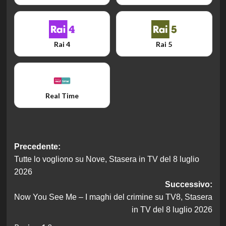
Rai 4
Rai 5
Real Time
Navigazione
Precedente:
Tutte lo vogliono su Nove, Stasera in TV del 8 luglio
articolo
2026
Successivo:
Now You See Me – I maghi del crimine su TV8, Stasera
in TV del 8 luglio 2026