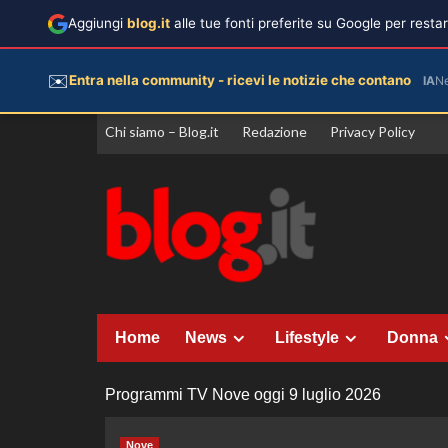
Aggiungi
blog.it
alle tue fonti preferite su Google per rest
✉️
Entra nella community - ricevi le notizie che contano
IA
N
Vai
Chi siamo – Blog.it
Redazione
Privacy Policy
al
contenuto
Home
News
Lifestyle
Donna
Programmi TV Nove oggi 9 luglio 2026
Nove