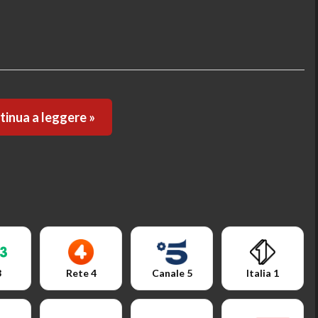
inua a leggere »
3
Rete 4
Canale 5
Italia 1