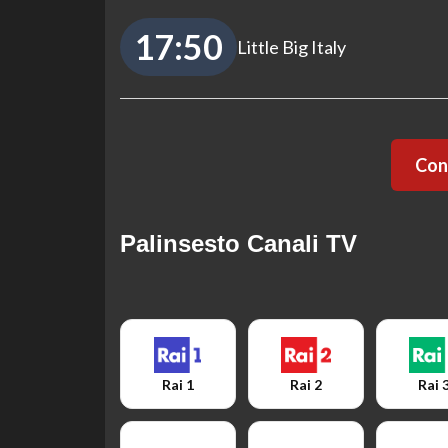
17:50
Little Big Italy
Cont
Palinsesto Canali TV
Rai 1
Rai 2
Rai 