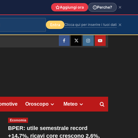
Aggiungi ora
Perche?
Entra
Clicca qui per inserire i tuoi dati
Facebook
Twitter
Instagram
YouTube
omotive
Oroscopo
Meteo
Economia
BPER: utile semestrale record
+14,7%, ricavi core crescono 2,6%,