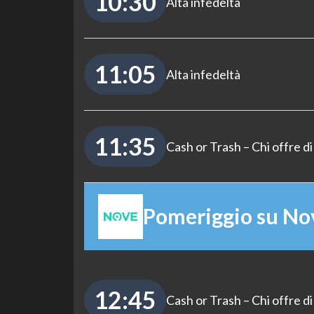
10:30
Alta infedeltà
11:05
Alta infedeltà
11:35
Cash or Trash – Chi offre di
Pomeriggio su No
12:45
Cash or Trash – Chi offre di