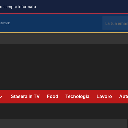
are sempre informato
etwork
Stasera in TV
Food
Tecnologia
Lavoro
Aut