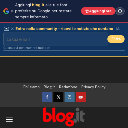
Aggiungi
blog.it
alle tue fonti
preferite su Google per restare
Aggiungi ora
sempre informato
✉️
Entra nella community - ricevi le notizie che contano
IA
Entra
Clicca qui per inserire i tuoi dati
Vai
Chi siamo – Blog.it
Redazione
Privacy Policy
al
contenuto
Facebook
Twitter
Instagram
YouTube