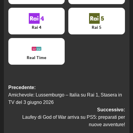
Rai 4
Rai 5
Real Time
Navigazione
Precedente:
Amichevole: Lussemburgo – Italia su Rai 1, Stasera in
articolo
TV del 3 giugno 2026
Successivo:
Laufey di God of War arriva su PS5: preparati per
nuove avventure!