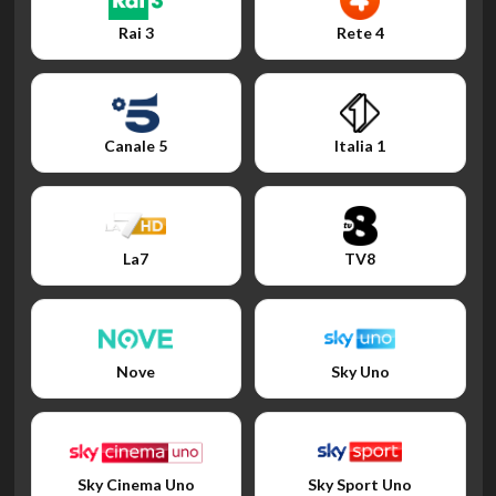
Rai 3
Rete 4
Canale 5
Italia 1
La7
TV8
Nove
Sky Uno
Sky Cinema Uno
Sky Sport Uno