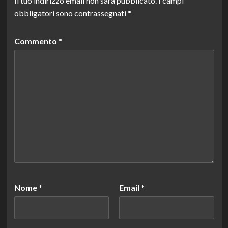
Il tuo indirizzo email non sarà pubblicato.
I campi
obbligatori sono contrassegnati
*
Commento
*
Nome
*
Email
*