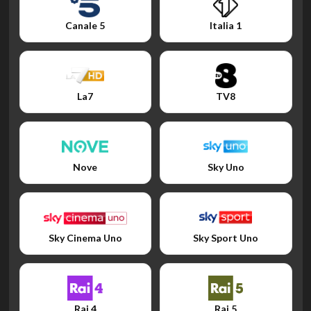
Canale 5
Italia 1
La7
TV8
Nove
Sky Uno
Sky Cinema Uno
Sky Sport Uno
Rai 4
Rai 5