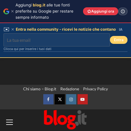
Aggiungi
blog.it
alle tue fonti
preferite su Google per restare
Aggiungi ora
sempre informato
✉️
Entra nella community - ricevi le notizie che contano
IA
Entra
Clicca qui per inserire i tuoi dati
Vai
Chi siamo – Blog.it
Redazione
Privacy Policy
al
contenuto
Facebook
Twitter
Instagram
YouTube