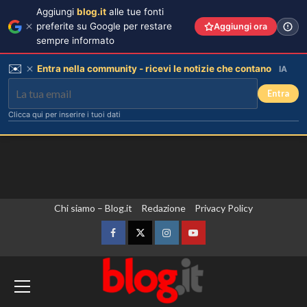
Aggiungi
blog.it
alle tue fonti
preferite su Google per restare
Aggiungi ora
sempre informato
✉️
Entra nella community - ricevi le notizie che contano
IA
Entra
Clicca qui per inserire i tuoi dati
Vai
Chi siamo – Blog.it
Redazione
Privacy Policy
al
contenuto
Facebook
Twitter
Instagram
YouTube