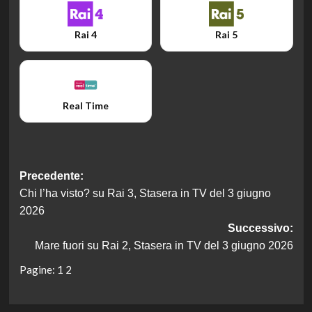
Rai 4
Rai 5
Real Time
Navigazione
Precedente:
Chi l’ha visto? su Rai 3, Stasera in TV del 3 giugno
articolo
2026
Successivo:
Mare fuori su Rai 2, Stasera in TV del 3 giugno 2026
Pagine:
1
2