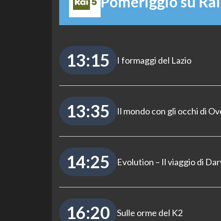
Pomeriggio su Rai
13:15
I formaggi del Lazio
13:35
Il mondo con gli occhi di O
14:25
Evolution – Il viaggio di Da
16:20
Sulle orme del K2