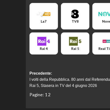
La7
TV8
Nov
Rai 4
Rai 5
Real T
Navigazione
Precedente:
I volti della Repubblica. 80 anni dal Referend
articolo
Rai 5, Stasera in TV del 4 giugno 2026
Pagine:
1
2