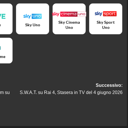
Sky Cinema
Sky Sport
e
Sky Uno
Uno
Uno
ime
Successivo:
um su
S.W.A.T. su Rai 4, Stasera in TV del 4 giugno 2026