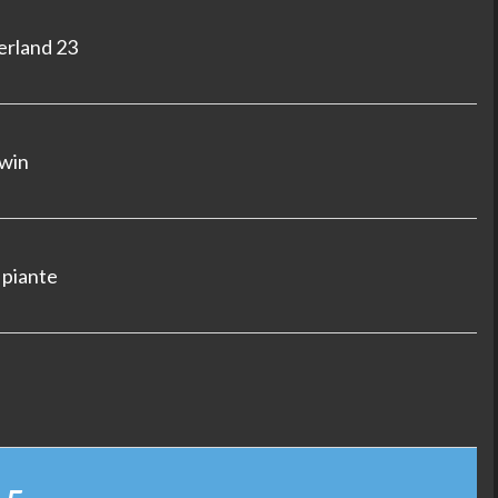
verland 23
rwin
 piante