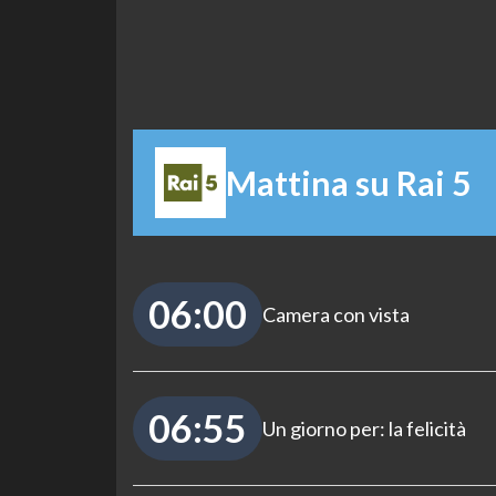
Mattina su Rai 5
06:00
Camera con vista
06:55
Un giorno per: la felicità