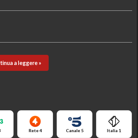
inua a leggere »
3
Rete 4
Canale 5
Italia 1