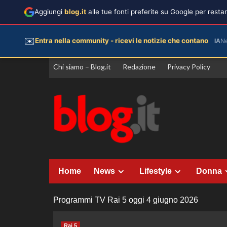
Aggiungi
blog.it
alle tue fonti preferite su Google per rest
✉️
Entra nella community - ricevi le notizie che contano
IA
N
Vai
Chi siamo – Blog.it
Redazione
Privacy Policy
al
contenuto
Home
News
Lifestyle
Donna
Programmi TV Rai 5 oggi 4 giugno 2026
Rai 5