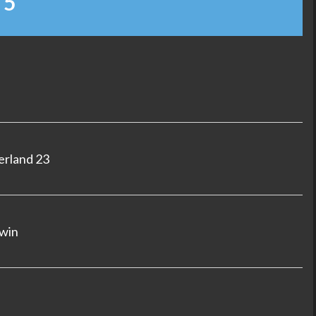
 5
verland 23
rwin