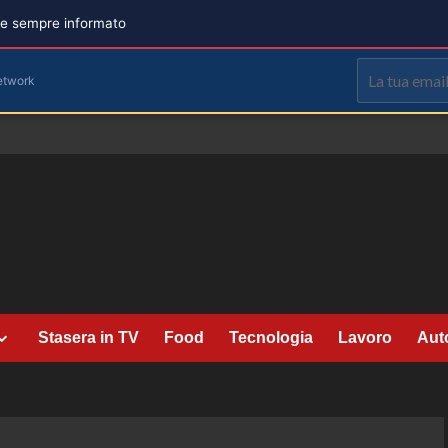
are sempre informato
etwork
Stasera in TV
Food
Tecnologia
Lavoro
Aut