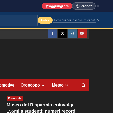
Aggiungi ora
Perche?
Entra
Clicca qui per inserire i tuoi dati
Facebook
Twitter
Instagram
YouTube
omotive
Oroscopo
Meteo
Economia
Museo del Risparmio coinvolge
155mila studenti: numeri record