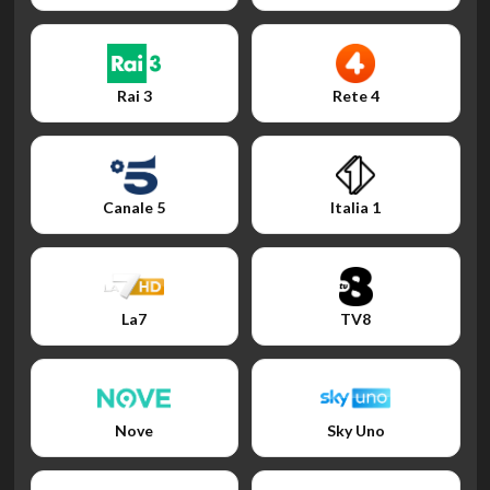
Rai 3
Rete 4
Canale 5
Italia 1
La7
TV8
Nove
Sky Uno