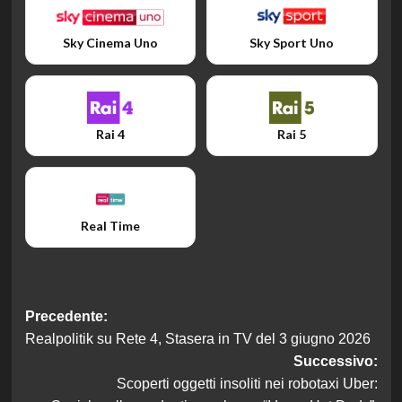
Sky Cinema Uno
Sky Sport Uno
Rai 4
Rai 5
Real Time
Navigazione
Precedente:
Realpolitik su Rete 4, Stasera in TV del 3 giugno 2026
articolo
Successivo:
Scoperti oggetti insoliti nei robotaxi Uber: