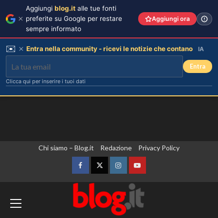
Aggiungi
blog.it
alle tue fonti
preferite su Google per restare
Aggiungi ora
sempre informato
✉️
Entra nella community - ricevi le notizie che contano
IA
Entra
Clicca qui per inserire i tuoi dati
Vai
Chi siamo – Blog.it
Redazione
Privacy Policy
al
contenuto
Facebook
Twitter
Instagram
YouTube