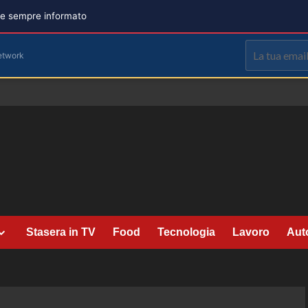
are sempre informato
etwork
Stasera in TV
Food
Tecnologia
Lavoro
Aut