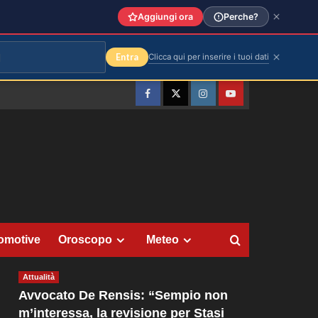
Aggiungi ora
Perche?
Entra
Clicca qui per inserire i tuoi dati
Facebook
Twitter
Instagram
YouTube
omotive
Oroscopo
Meteo
Attualità
Avvocato De Rensis: “Sempio non
m’interessa, la revisione per Stasi