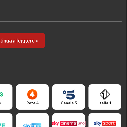
inua a leggere »
3
Rete 4
Canale 5
Italia 1