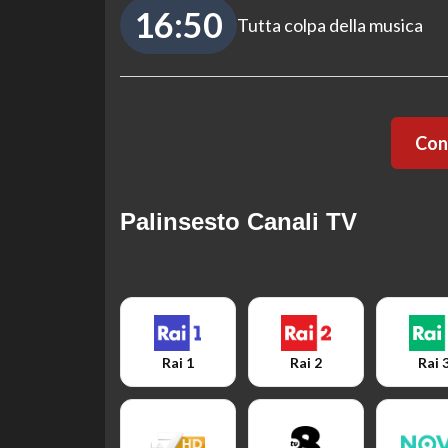
16:50
Tutta colpa della musica
Cont
Palinsesto Canali TV
Rai 1
Rai 2
Rai 