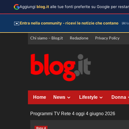
Aggiungi
blog.it
alle tue fonti preferite su Google per rest
✉️
Entra nella community - ricevi le notizie che contano
IA
N
Vai
Chi siamo – Blog.it
Redazione
Privacy Policy
al
contenuto
Home
News
Lifestyle
Donna
Programmi TV Rete 4 oggi 4 giugno 2026
Rete 4