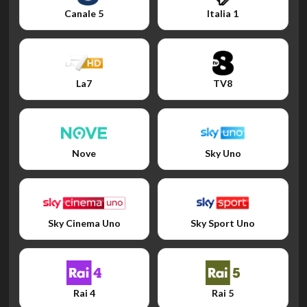
Canale 5
Italia 1
La7
TV8
Nove
Sky Uno
Sky Cinema Uno
Sky Sport Uno
Rai 4
Rai 5