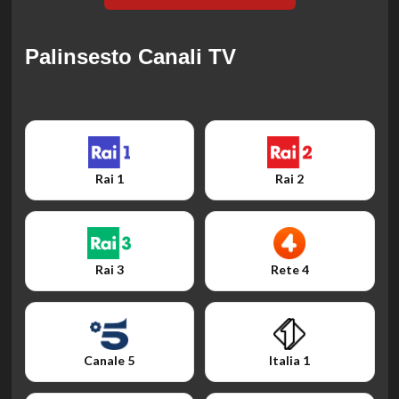
Palinsesto Canali TV
Rai 1
Rai 2
Rai 3
Rete 4
Canale 5
Italia 1