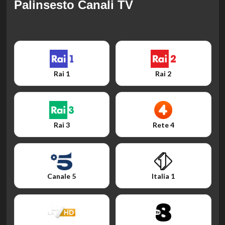
Palinsesto Canali TV
Rai 1
Rai 2
Rai 3
Rete 4
Canale 5
Italia 1