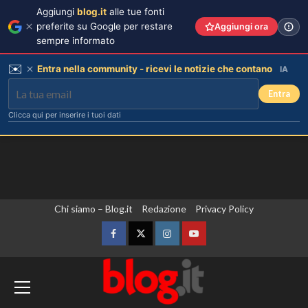
Aggiungi
blog.it
alle tue fonti
preferite su Google per restare
Aggiungi ora
sempre informato
✉️
Entra nella community - ricevi le notizie che contano
IA
Entra
Clicca qui per inserire i tuoi dati
Vai
Chi siamo – Blog.it
Redazione
Privacy Policy
al
contenuto
Facebook
Twitter
Instagram
YouTube