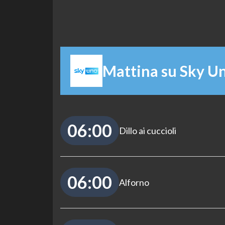
Mattina su Sky U
06:00
Dillo ai cuccioli
06:00
Alforno