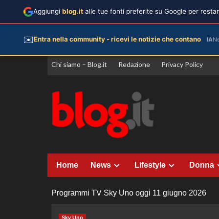
Aggiungi
blog.it
alle tue fonti preferite su Google per rest
✉️
Entra nella community - ricevi le notizie che contano
IA
N
Vai
Chi siamo – Blog.it
Redazione
Privacy Policy
al
contenuto
Home
News
Lifestyle
Donna
Programmi TV Sky Uno oggi 11 giugno 2026
Sky Uno