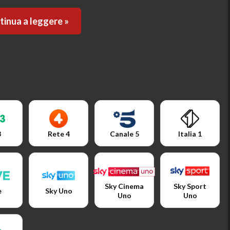
inua a leggere »
3
Rete 4
Canale 5
Italia 1
Sky Cinema
Sky Sport
e
Sky Uno
Uno
Uno