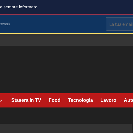
are sempre informato
etwork
Stasera in TV
Food
Tecnologia
Lavoro
Aut