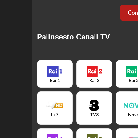
Cont
Palinsesto Canali TV
Rai 1
Rai 2
Rai 
La7
TV8
Nov