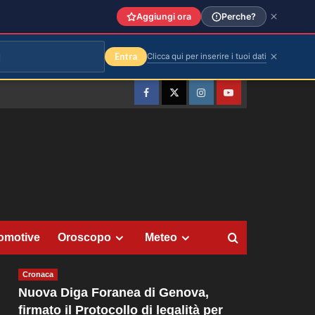
Aggiungi ora
Perche?
Entra
Clicca qui per inserire i tuoi dati
Facebook
Twitter
Instagram
YouTube
omotive
Oroscopo
Meteo
Cronaca
Nuova Diga Foranea di Genova,
firmato il Protocollo di legalità per