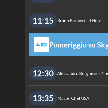
11:15
Bruno Barbieri – 4 Hotel
Pomeriggio su Sk
12:30
Alessandro Borghese – 4 ri
13:35
MasterChef USA