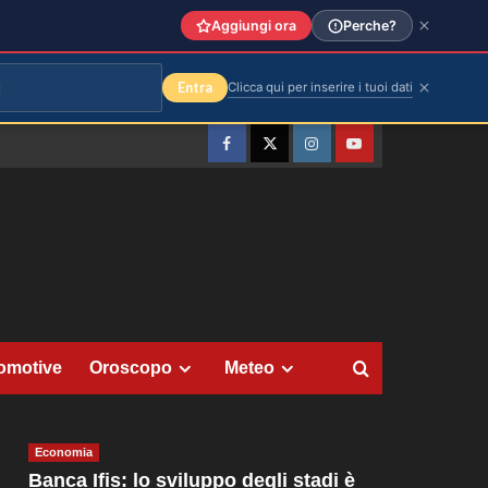
Aggiungi ora
Perche?
Entra
Clicca qui per inserire i tuoi dati
Facebook
Twitter
Instagram
YouTube
omotive
Oroscopo
Meteo
Economia
Banca Ifis: lo sviluppo degli stadi è