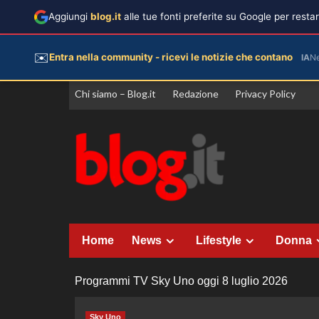
Aggiungi
blog.it
alle tue fonti preferite su Google per rest
✉️
Entra nella community - ricevi le notizie che contano
IA
N
Vai
Chi siamo – Blog.it
Redazione
Privacy Policy
al
contenuto
Home
News
Lifestyle
Donna
Programmi TV Sky Uno oggi 8 luglio 2026
Sky Uno