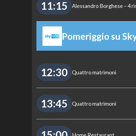
11:15
Alessandro Borghese – 4 ri
Pomeriggio su Sk
12:30
Quattro matrimoni
13:45
Quattro matrimoni
15:00
Home Restaurant