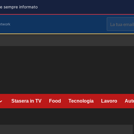
are sempre informato
etwork
Stasera in TV
Food
Tecnologia
Lavoro
Aut