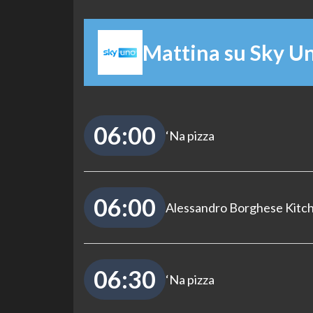
Mattina su Sky U
06:00
‘Na pizza
06:00
Alessandro Borghese Kitc
06:30
‘Na pizza