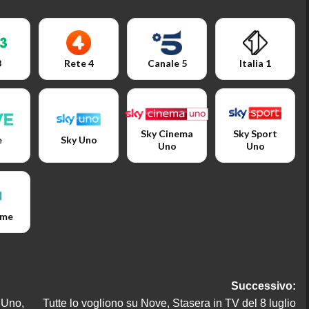
3
Rete 4
Canale 5
Italia 1
Sky Cinema
Sky Sport
e
Sky Uno
Uno
Uno
ime
Successivo:
 Uno,
Tutte lo vogliono su Nove, Stasera in TV del 8 luglio