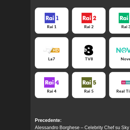
Rai 1
Rai 2
Rai 
La7
TV8
Nov
Rai 4
Rai 5
Real T
Navigazione
Precedente:
Alessandro Borghese – Celebrity Chef su Sky