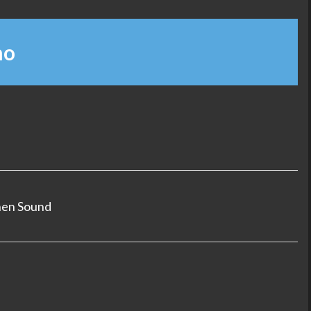
no
hen Sound