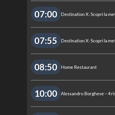
07:00
Destination X: Scopri la me
07:55
Destination X: Scopri la me
08:50
Home Restaurant
10:00
Alessandro Borghese – 4 ri