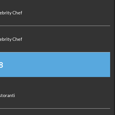
ebrity Chef
ebrity Chef
8
storanti