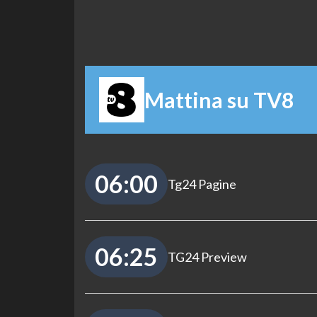
Mattina su TV8
06:00
Tg24 Pagine
06:25
TG24 Preview