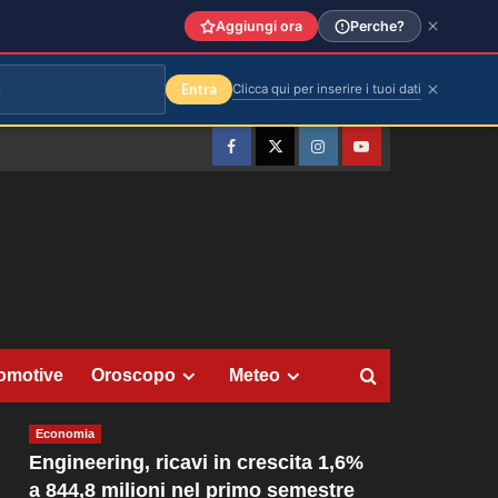
Aggiungi ora
Perche?
Entra
Clicca qui per inserire i tuoi dati
Facebook
Twitter
Instagram
YouTube
omotive
Oroscopo
Meteo
Economia
Engineering, ricavi in crescita 1,6%
a 844,8 milioni nel primo semestre