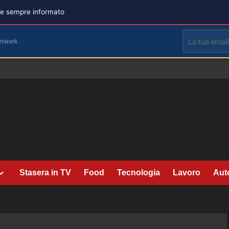
are sempre informato
etwork
Stasera in TV
Food
Tecnologia
Lavoro
Aut