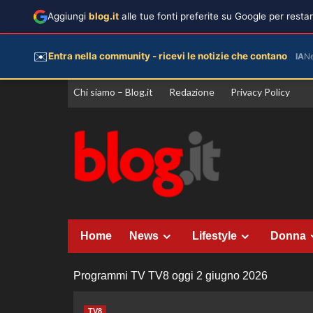
Aggiungi
blog.it
alle tue fonti preferite su Google per rest
✉️
Entra nella community - ricevi le notizie che contano
IA
N
Vai
Chi siamo – Blog.it
Redazione
Privacy Policy
al
contenuto
Home
News
Lifestyle
Donna
Programmi TV TV8 oggi 2 giugno 2026
TV8