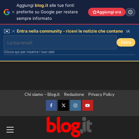
Aggiungi
blog.it
alle tue fonti
preferite su Google per restare
Aggiungi ora
sempre informato
✉️
Entra nella community - ricevi le notizie che contano
IA
Entra
Clicca qui per inserire i tuoi dati
Vai
Chi siamo – Blog.it
Redazione
Privacy Policy
al
contenuto
Facebook
Twitter
Instagram
YouTube