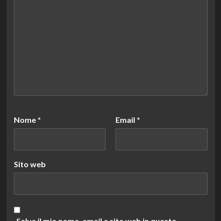
Nome
*
Email
*
Sito web
Salva il mio nome, email e sito web in questo