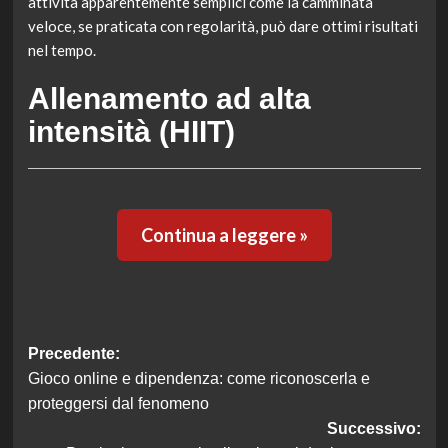
attività apparentemente semplici come la camminata
veloce, se praticata con regolarità, può dare ottimi risultati
nel tempo.
Allenamento ad alta
intensità (HIIT)
Continua a leggere »
Navigazione
Precedente:
Gioco online e dipendenza: come riconoscerla e
articolo
proteggersi dal fenomeno
Successivo: