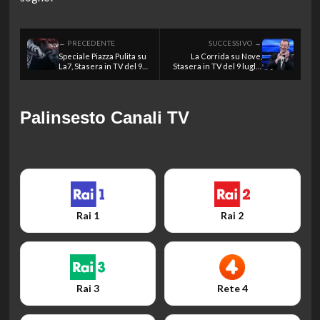
← PRECEDENTE
SUCCESSIVO →
Speciale Piazza Pulita su
La Corrida su Nove,
La7, Stasera in TV del 9
Stasera in TV del 9 luglio
luglio 2026
2026
Palinsesto Canali TV
Rai 1
Rai 2
Rai 3
Rete 4