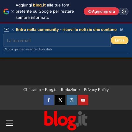
Aggiungi
blog.it
alle tue fonti
preferite su Google per restare
Aggiungi ora
sempre informato
✉️
Entra nella community - ricevi le notizie che contano
IA
Entra
Clicca qui per inserire i tuoi dati
Vai
Chi siamo – Blog.it
Redazione
Privacy Policy
al
contenuto
Facebook
Twitter
Instagram
YouTube