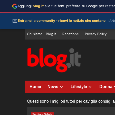
Aggiungi
blog.it
alle tue fonti preferite su Google per rest
✉️
Entra nella community - ricevi le notizie che contano
IA
N
Vai
Chi siamo – Blog.it
Redazione
Privacy Policy
al
contenuto
Home
News
Lifestyle
Donna
Questi sono i migliori tutori per caviglia consiglia
Sanità e Salute