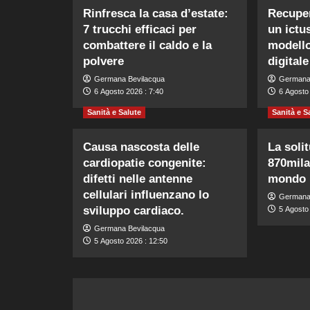
Rinfresca la casa d’estate:
Recuper
7 trucchi efficaci per
un ictu
combattere il caldo e la
modello
polvere
digitale
Germana Bevilacqua
Germana
6 Agosto 2026 : 7:40
6 Agosto 
Sanità e Salute
Sanità e S
Causa nascosta delle
La soli
cardiopatie congenite:
870mila
difetti nelle antenne
mondo
cellulari influenzano lo
Germana
sviluppo cardiaco.
5 Agosto 
Germana Bevilacqua
5 Agosto 2026 : 12:50