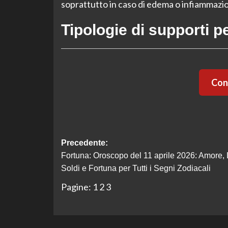
soprattutto in caso di edema o infiammazi
Tipologie di supporti pe
Cont
Navigazione
Precedente:
Fortuna: Oroscopo del 11 aprile 2026: Amore, 
articolo
Soldi e Fortuna per Tutti i Segni Zodiacali
Pagine:
1
2
3