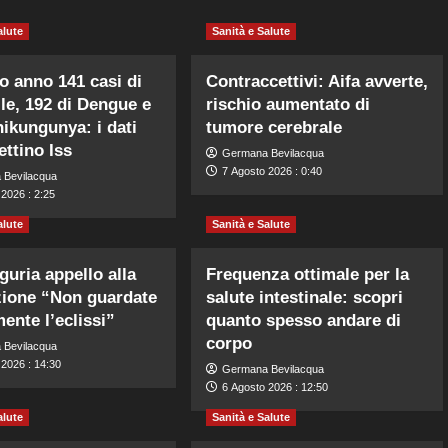
alute
Sanità e Salute
io anno 141 casi di
Contraccettivi: Aifa avverte,
le, 192 di Dengue e
rischio aumentato di
hikungunya: i dati
tumore cerebrale
ettino Iss
Germana Bevilacqua
7 Agosto 2026 : 0:40
 Bevilacqua
2026 : 2:25
alute
Sanità e Salute
guria appello alla
Frequenza ottimale per la
ione “Non guardate
salute intestinale: scopri
mente l’eclissi”
quanto spesso andare di
corpo
 Bevilacqua
 2026 : 14:30
Germana Bevilacqua
6 Agosto 2026 : 12:50
alute
Sanità e Salute