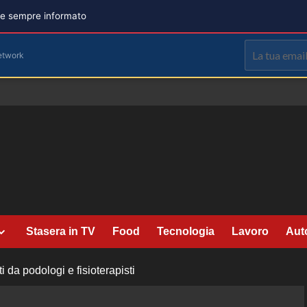
are sempre informato
etwork
Stasera in TV
Food
Tecnologia
Lavoro
Aut
ti da podologi e fisioterapisti