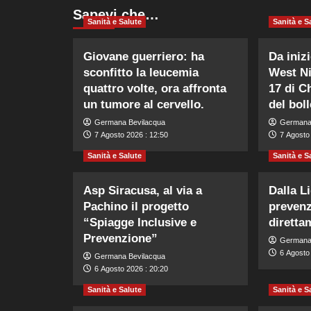
Sapevi che…
Sanità e Salute
Sanità e S
Giovane guerriero: ha
Da iniz
sconfitto la leucemia
West Ni
quattro volte, ora affronta
17 di C
un tumore al cervello.
del boll
Germana Bevilacqua
Germana
7 Agosto 2026 : 12:50
7 Agosto 
Sanità e Salute
Sanità e S
Asp Siracusa, al via a
Dalla Li
Pachino il progetto
prevenz
“Spiagge Inclusive e
diretta
Prevenzione”
Germana
6 Agosto
Germana Bevilacqua
6 Agosto 2026 : 20:20
Sanità e Salute
Sanità e S