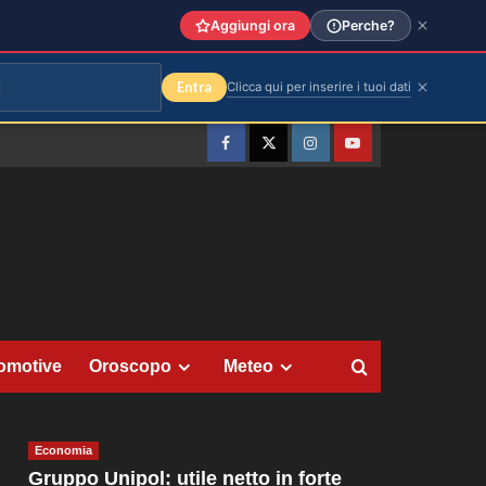
Aggiungi ora
Perche?
Entra
Clicca qui per inserire i tuoi dati
Facebook
Twitter
Instagram
YouTube
omotive
Oroscopo
Meteo
Economia
Gruppo Unipol: utile netto in forte