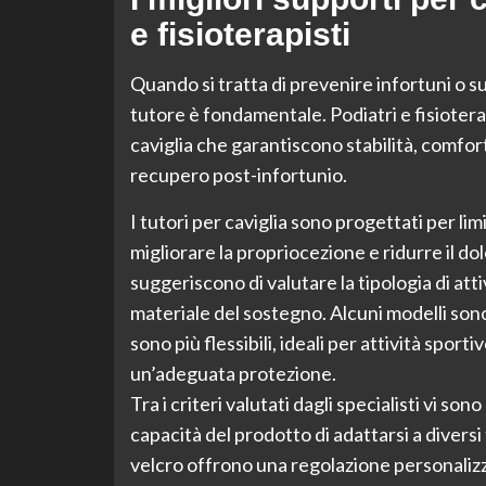
e fisioterapisti
Quando si tratta di prevenire infortuni o su
tutore è fondamentale. Podiatri e fisiotera
caviglia che garantiscono stabilità, comfort 
recupero post-infortunio.
I tutori per caviglia sono progettati per l
migliorare la propriocezione e ridurre il dol
suggeriscono di valutare la tipologia di attività
materiale del sostegno. Alcuni modelli sono ri
sono più flessibili, ideali per attività spo
un’adeguata protezione.
Tra i criteri valutati dagli specialisti vi sono l
capacità del prodotto di adattarsi a diversi 
velcro offrono una regolazione personalizza