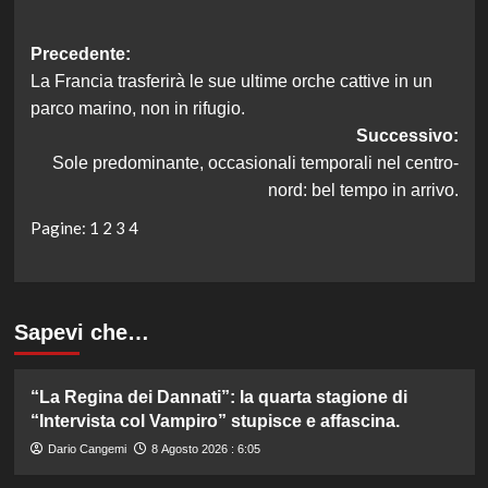
Navigazione
Precedente:
La Francia trasferirà le sue ultime orche cattive in un
articolo
parco marino, non in rifugio.
Successivo:
Sole predominante, occasionali temporali nel centro-
nord: bel tempo in arrivo.
Pagine:
1
2
3
4
Sapevi che…
“La Regina dei Dannati”: la quarta stagione di
“Intervista col Vampiro” stupisce e affascina.
Dario Cangemi
8 Agosto 2026 : 6:05