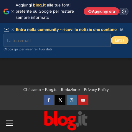
Aggiungi
blog.it
alle tue fonti
preferite su Google per restare
Aggiungi ora
sempre informato
✉️
Entra nella community - ricevi le notizie che contano
IA
Entra
Clicca qui per inserire i tuoi dati
Vai
Chi siamo – Blog.it
Redazione
Privacy Policy
al
contenuto
Facebook
Twitter
Instagram
YouTube