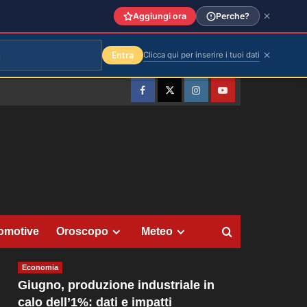
Aggiungi ora
Perche?
Entra
Clicca qui per inserire i tuoi dati
Facebook
Twitter
Instagram
YouTube
omotive
Oroscopo
Meteo
Economia
Giugno, produzione industriale in
calo dell’1%: dati e impatti