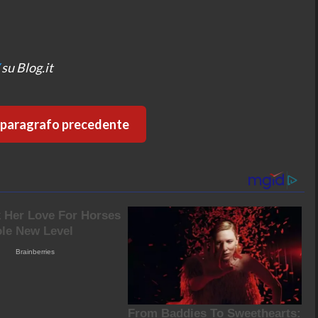
su Blog.it
l paragrafo precedente