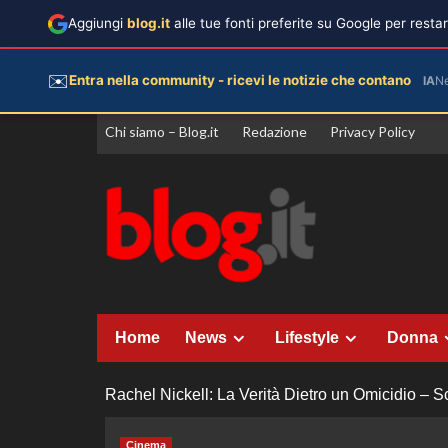
Aggiungi
blog.it
alle tue fonti preferite su Google per rest
✉️
Entra nella community - ricevi le notizie che contano
IA
N
Vai
Chi siamo – Blog.it
Redazione
Privacy Policy
al
contenuto
Home
News
Lifestyle
Donna
Rachel Nickell: La Verità Dietro un Omicidio – Sc
Cinema