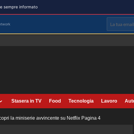
are sempre informato
etwork
Stasera in TV
Food
Tecnologia
Lavoro
Aut
opri la miniserie avvincente su Netflix
Pagina 4