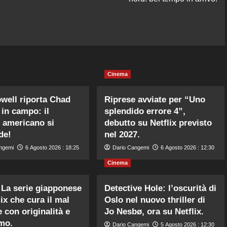
Cinema
well riporta Chad
Riprese avviate per “Uno
in campo: il
splendido errore 4”,
l americano si
debutto su Netflix previsto
de!
nel 2027.
ngemi
6 Agosto 2026 : 18:25
Dario Cangemi
6 Agosto 2026 : 12:30
Cinema
La serie giapponese
Detective Hole: l’oscurità di
ix che cura il mal
Oslo nel nuovo thriller di
 con originalità e
Jo Nesbø, ora su Netflix.
mo.
Dario Cangemi
5 Agosto 2026 : 12:30