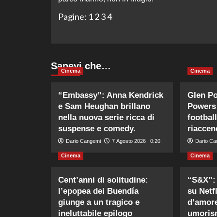
Pagine:
1
2
3
4
Sapevi che…
Cinema
Cinema
“Embassy”: Anna Kendrick
Glen Po
e Sam Heughan brillano
Powers 
nella nuova serie ricca di
footbal
suspense e comedy.
riaccen
Dario Cangemi
7 Agosto 2026 : 0:20
Dario Ca
Cinema
Cinema
Cent’anni di solitudine:
“S&X”: 
l’epopea dei Buendía
su Netfl
giunge a un tragico e
d’amore
ineluttabile epilogo
umoris