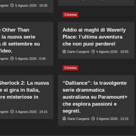
ngemi
5 Agosto 2026 : 18:30
Cinema
 Other Than
Addio ai maghi di Waverly
 la nuova serie
Place: l’ultima avventura
 di settembre su
che non puoi perdere!
ideo.
Dario Cangemi
4 Agosto 2026 : 18:50
ngemi
5 Agosto 2026 : 0:40
Cinema
herlock 2: La nuova
“Dalliance”: la travolgente
 si gira in Italia,
serie drammatica
re misteriose in
australiana su Paramount+
che esplora passioni e
segreti.
ngemi
3 Agosto 2026 : 19:15
Dario Cangemi
3 Agosto 2026 : 13:15