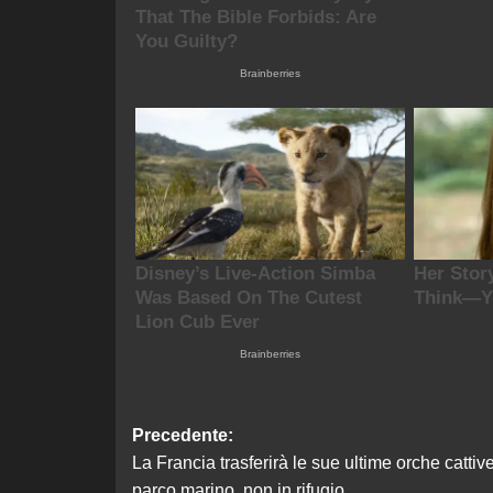
Navigazione
Precedente:
La Francia trasferirà le sue ultime orche cattiv
articolo
parco marino, non in rifugio.