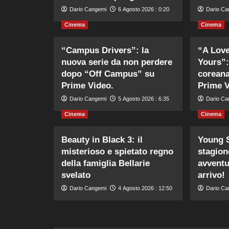
Dario Cangemi
6 Agosto 2026 : 0:20
Dario Ca
Cinema
Cinema
“Campus Drivers”: la
“A Love
nuova serie da non perdere
Yours”:
dopo “Off Campus” su
coreana
Prime Video.
Prime V
Dario Cangemi
5 Agosto 2026 : 6:35
Dario Ca
Cinema
Cinema
Beauty in Black 3: il
Young S
misterioso e spietato regno
stagione
della famiglia Bellarie
avventu
svelato
arrivo!
Dario Cangemi
4 Agosto 2026 : 12:50
Dario Ca