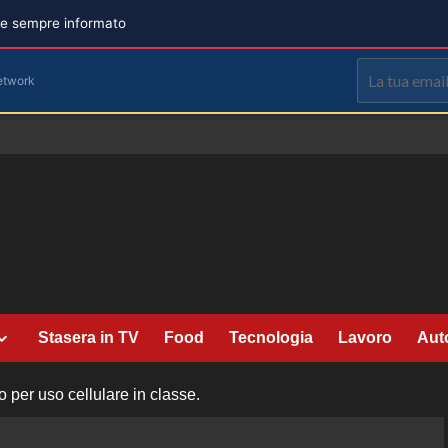
are sempre informato
etwork
Stasera in TV
Food
Tecnologia
Lavoro
Aut
o per uso cellulare in classe.