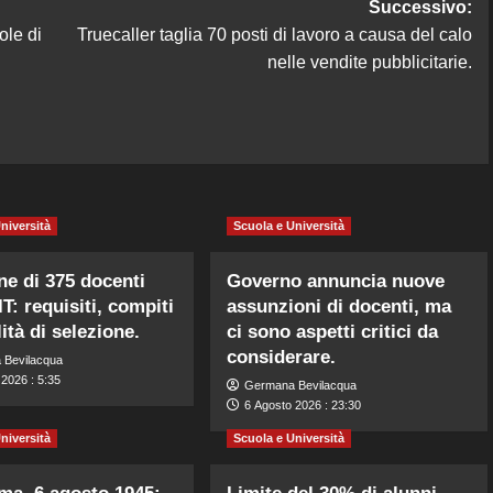
Successivo:
ole di
Truecaller taglia 70 posti di lavoro a causa del calo
nelle vendite pubblicitarie.
niversità
Scuola e Università
ne di 375 docenti
Governo annuncia nuove
IT: requisiti, compiti
assunzioni di docenti, ma
ità di selezione.
ci sono aspetti critici da
considerare.
 Bevilacqua
2026 : 5:35
Germana Bevilacqua
6 Agosto 2026 : 23:30
niversità
Scuola e Università