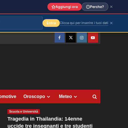
Aggiungi ora
Perche?
Entra
Clicca qui per inserire i tuoi dati
Facebook
Twitter
Instagram
YouTube
omotive
Oroscopo
Meteo
Scuola e Università
Tragedia in Thailandia: 14enne
uccide tre insegnanti e tre studenti