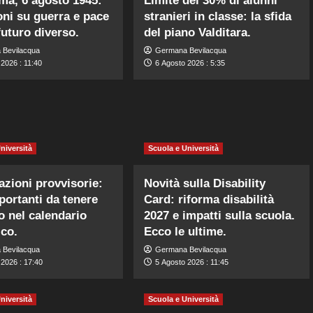
ma, 6 agosto 1945:
Limite del 30% di alunni
ioni su guerra e pace
stranieri in classe: la sfida
futuro diverso.
del piano Valditara.
 Bevilacqua
Germana Bevilacqua
2026 : 11:40
6 Agosto 2026 : 5:35
niversità
Scuola e Università
zioni provvisorie:
Novità sulla Disability
portanti da tenere
Card: riforma disabilità
o nel calendario
2027 e impatti sulla scuola.
ico.
Ecco le ultime.
 Bevilacqua
Germana Bevilacqua
 2026 : 17:40
5 Agosto 2026 : 11:45
niversità
Scuola e Università