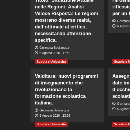
Titolo: Situazione Attuale
Hiroshi
nelle Regioni: Analisi
rifless
Veloce Risposta: Le regioni
per un 
mostrano diverse realtà,
Germana
dall’ottimale al critico,
6 Agosto 
necessitando attenzione
specifica.
Germana Bevilacqua
6 Agosto 2026 : 17:40
Scuola e Università
Scuola e U
Valditara: nuovi programmi
Assegna
di insegnamento che
date im
rivoluzionano la
d’occhi
formazione scolastica
scolast
italiana.
Germana
5 Agosto
Germana Bevilacqua
5 Agosto 2026 : 23:35
Scuola e Università
Scuola e U