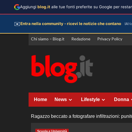
Aggiungi
blog.it
alle tue fonti preferite su Google per rest
✉️
Entra nella community - ricevi le notizie che contano
IA
N
Vai
Chi siamo – Blog.it
Redazione
Privacy Policy
al
contenuto
Home
News
Lifestyle
Donna
Ragazzo beccato a fotografare infiltrazioni: punit
Scuola e Università