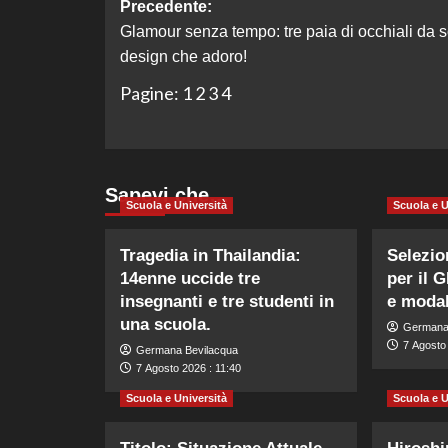
Navigazione
Precedente:
Glamour senza tempo: tre paia di occhiali da s
articolo
design che adoro!
Pagine:
1
2
3
4
Sapevi che…
Scuola e Università
Scuola e U
Tragedia in Thailandia:
Selezio
14enne uccide tre
per il G
insegnanti e tre studenti in
e modal
una scuola.
Germana
7 Agosto 
Germana Bevilacqua
7 Agosto 2026 : 11:40
Scuola e Università
Scuola e U