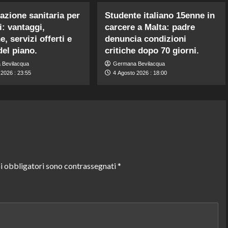
azione sanitaria per
Studente italiano 15enne in
i: vantaggi,
carcere a Malta: padre
, servizi offerti e
denuncia condizioni
del piano.
critiche dopo 70 giorni.
 Bevilacqua
Germana Bevilacqua
 2026 : 23:55
4 Agosto 2026 : 18:00
i obbligatori sono contrassegnati
*