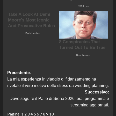
Navigazione
Precedente:
La mia esperienza in viaggio di fidanzamento ha
articolo
rivelato il vero motivo dello stress da wedding planning.
Successivo:
Dove seguire il Palio di Siena 2026: ora, programma e
streaming aggiornati.
Pagine:
1
2
3
4
5
6
7
8
9
10