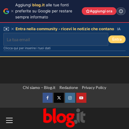
Aggiungi
blog.it
alle tue fonti
preferite su Google per restare
Aggiungi ora
sempre informato
✉️
Entra nella community - ricevi le notizie che contano
IA
Entra
Clicca qui per inserire i tuoi dati
Vai
Chi siamo – Blog.it
Redazione
Privacy Policy
al
contenuto
Facebook
Twitter
Instagram
YouTube