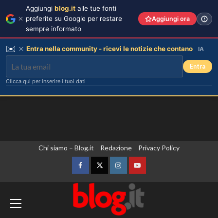
Aggiungi
blog.it
alle tue fonti
preferite su Google per restare
Aggiungi ora
sempre informato
✉️
Entra nella community - ricevi le notizie che contano
IA
Entra
Clicca qui per inserire i tuoi dati
Vai
Chi siamo – Blog.it
Redazione
Privacy Policy
al
contenuto
Facebook
Twitter
Instagram
YouTube