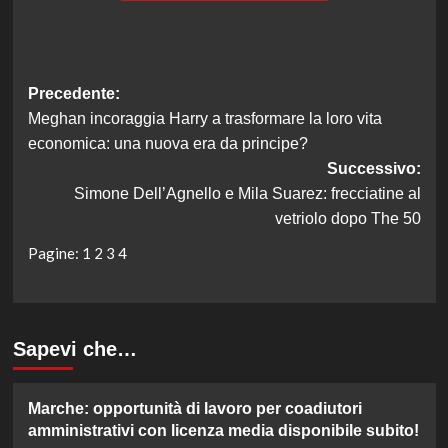
Navigazione
Precedente:
Meghan incoraggia Harry a trasformare la loro vita
articolo
economica: una nuova era da principe?
Successivo:
Simone Dell’Agnello e Mila Suarez: frecciatine al
vetriolo dopo The 50
Pagine:
1
2
3
4
Sapevi che…
Marche: opportunità di lavoro per coadiutori
amministrativi con licenza media disponibile subito!