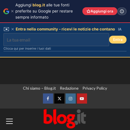
Aggiungi
blog.it
alle tue fonti
preferite su Google per restare
Aggiungi ora
sempre informato
✉️
Entra nella community - ricevi le notizie che contano
IA
Entra
Clicca qui per inserire i tuoi dati
Vai
Chi siamo – Blog.it
Redazione
Privacy Policy
al
contenuto
Facebook
Twitter
Instagram
YouTube