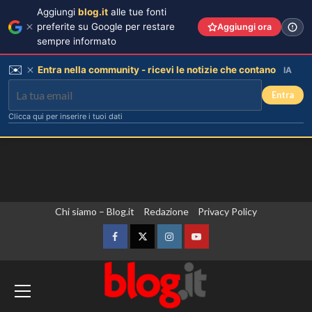
Aggiungi
blog.it
alle tue fonti
preferite su Google per restare
Aggiungi ora
sempre informato
✉️
Entra nella community - ricevi le notizie che contano
IA
Entra
Clicca qui per inserire i tuoi dati
Vai
Chi siamo – Blog.it
Redazione
Privacy Policy
al
contenuto
Facebook
Twitter
Instagram
YouTube