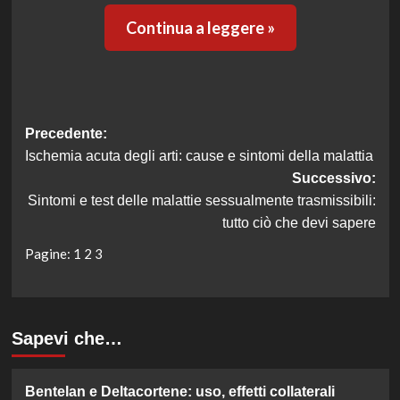
Continua a leggere »
Navigazione
Precedente:
Ischemia acuta degli arti: cause e sintomi della malattia
articolo
Successivo:
Sintomi e test delle malattie sessualmente trasmissibili:
tutto ciò che devi sapere
Pagine:
1
2
3
Sapevi che…
Bentelan e Deltacortene: uso, effetti collaterali