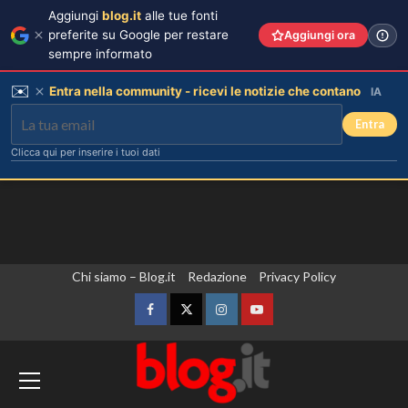
Aggiungi
blog.it
alle tue fonti
preferite su Google per restare
Aggiungi ora
sempre informato
✉️
Entra nella community - ricevi le notizie che contano
IA
Entra
Clicca qui per inserire i tuoi dati
Vai
Chi siamo – Blog.it
Redazione
Privacy Policy
al
contenuto
Facebook
Twitter
Instagram
YouTube