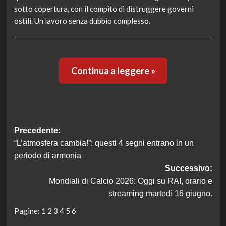
sotto copertura, con il compito di distruggere governi
ostili. Un lavoro senza dubbio complesso.
Continua a leggere »
Navigazione
Precedente:
“L’atmosfera cambia!”: questi 4 segni entrano in un
articolo
periodo di armonia
Successivo:
Mondiali di Calcio 2026: Oggi su RAI, orario e
streaming martedì 16 giugno.
Pagine:
1
2
3
4
5
6