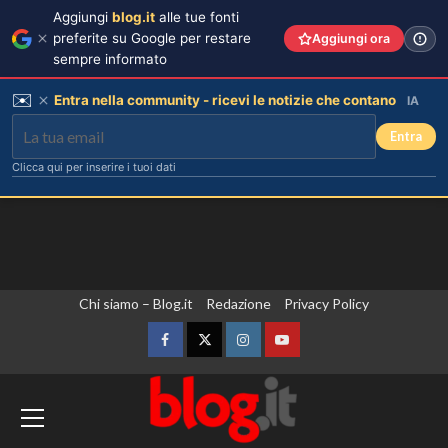
Aggiungi
blog.it
alle tue fonti
preferite su Google per restare
Aggiungi ora
sempre informato
✉️
Entra nella community - ricevi le notizie che contano
IA
Entra
Clicca qui per inserire i tuoi dati
Vai
Chi siamo – Blog.it
Redazione
Privacy Policy
al
contenuto
Facebook
Twitter
Instagram
YouTube