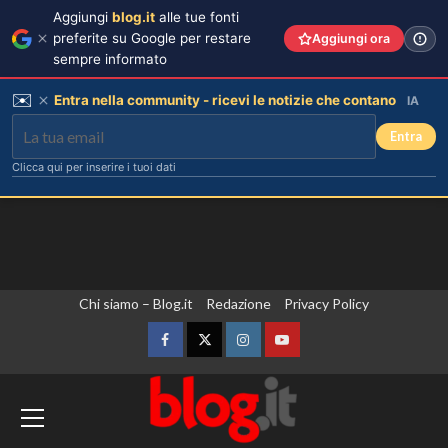
Aggiungi
blog.it
alle tue fonti
preferite su Google per restare
Aggiungi ora
sempre informato
✉️
Entra nella community - ricevi le notizie che contano
IA
Entra
Clicca qui per inserire i tuoi dati
Vai
Chi siamo – Blog.it
Redazione
Privacy Policy
al
contenuto
Facebook
Twitter
Instagram
YouTube