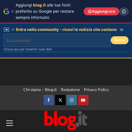
Aggiungi
blog.it
alle tue fonti
preferite su Google per restare
Aggiungi ora
sempre informato
✉️
Entra nella community - ricevi le notizie che contano
IA
Entra
Clicca qui per inserire i tuoi dati
Vai
Chi siamo – Blog.it
Redazione
Privacy Policy
al
contenuto
Facebook
Twitter
Instagram
YouTube