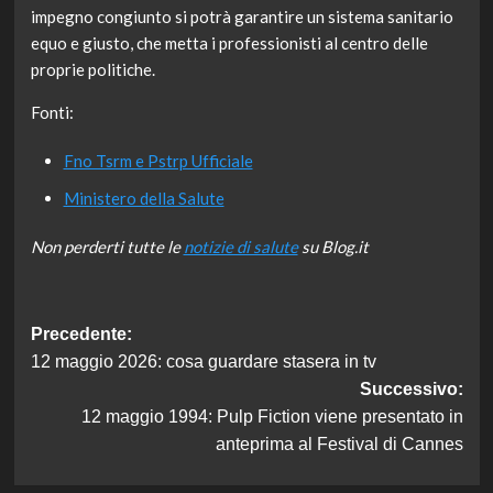
impegno congiunto si potrà garantire un sistema sanitario
equo e giusto, che metta i professionisti al centro delle
proprie politiche.
Fonti:
Fno Tsrm e Pstrp Ufficiale
Ministero della Salute
Non perderti tutte le
notizie di salute
su Blog.it
Navigazione
Precedente:
12 maggio 2026: cosa guardare stasera in tv
articolo
Successivo:
12 maggio 1994: Pulp Fiction viene presentato in
anteprima al Festival di Cannes