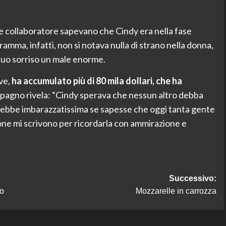
e collaboratore sapevano che Cindy era nella fase
amma, infatti, non si notava nulla di strano nella donna,
suo sorriso un male enorme.
ve,
ha accumulato più di 80 mila dollari, che ha
ompagno rivela: “Cindy sperava che nessun altro debba
sarebbe imbarazzatissima se sapesse che oggi tanta gente
sone mi scrivono per ricordarla con ammirazione e
Successivo:
io
Mozzarelle in carrozza