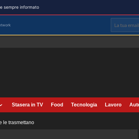
are sempre informato
etwork
Stasera in TV
Food
Tecnologia
Lavoro
Aut
e le trasmettano