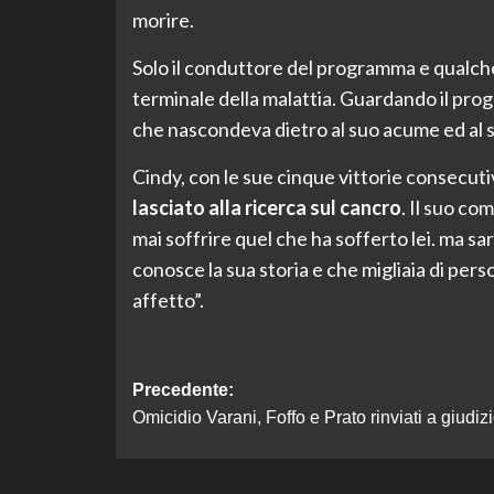
morire.
Solo il conduttore del programma e qualch
terminale della malattia. Guardando il progr
che nascondeva dietro al suo acume ed al 
Cindy, con le sue cinque vittorie consecuti
lasciato alla ricerca sul cancro
. Il suo c
mai soffrire quel che ha sofferto lei. ma 
conosce la sua storia e che migliaia di per
affetto”.
Navigazione
Precedente:
Omicidio Varani, Foffo e Prato rinviati a giudiz
articolo