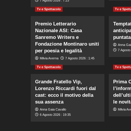
7 Agosto 2026 : 7:23
Tv e Spettacolo
Tv e Spett
Premio Letterario
Temptat
Nazionale ASI: Casa
anticip
Sanremo Writers e
puntata
Fondazione Montinaro uniti
Anna Gai
per poesia e legalità
7 Agosto 
Milvia Averna
7 Agosto 2026 : 1:45
Tv e Spettacolo
Tv e Spett
Grande Fratello Vip,
Prima 
Lorenzo Riccardi fuori dal
l’infor
cast: ecco il motivo della
dell’ul
sua assenza
le novi
Anna Gaia Cavallo
Milvia Av
6 Agosto 2026 : 19:35