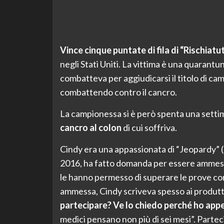
Vince cinque puntate di fila di “Rischiat
negli Stati Uniti. La vittima è una quarant
combatteva per aggiudicarsi il titolo di c
combattendo contro il cancro.
La campionessa si è però spenta una setti
cancro al colon
di cui soffriva.
Cindy era una appassionata di “Jeopardy” (
2016, ha fatto domanda per essere ammessa.
le hanno permesso di superare le prove con
ammessa, Cindy scriveva spesso ai produtt
partecipare? Ve lo chiedo perché ho app
medici pensano non più di sei mesi”. Partec