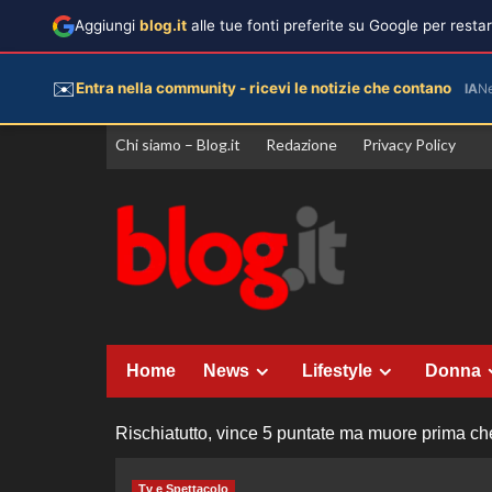
Aggiungi
blog.it
alle tue fonti preferite su Google per rest
✉️
Entra nella community - ricevi le notizie che contano
IA
N
Vai
Chi siamo – Blog.it
Redazione
Privacy Policy
al
contenuto
Home
News
Lifestyle
Donna
Rischiatutto, vince 5 puntate ma muore prima ch
Tv e Spettacolo