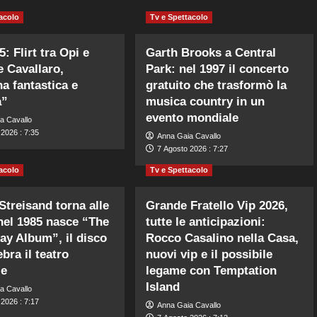
acolo
Tv e Spettacolo
: Flirt tra Opi e
Garth Brooks a Central
e Cavallaro,
Park: nel 1997 il concerto
a fantastica e
gratuito che trasformò la
a”
musica country in un
evento mondiale
a Cavallo
2026 : 7:35
Anna Gaia Cavallo
7 Agosto 2026 : 7:27
acolo
Tv e Spettacolo
Streisand torna alle
Grande Fratello Vip 2026,
 nel 1985 nasce “The
tutte le anticipazioni:
y Album”, il disco
Rocco Casalino nella Casa,
bra il teatro
nuovi vip e il possibile
le
legame con Temptation
Island
a Cavallo
2026 : 7:17
Anna Gaia Cavallo