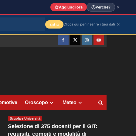
Aggiungi ora
Perche?
Entra
Clicca qui per inserire i tuoi dati
Facebook
Twitter
Instagram
YouTube
omotive
Oroscopo
Meteo
Scuola e Università
Selezione di 375 docenti per il GIT:
requisiti, compiti e modalità di