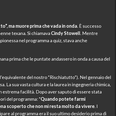
utto”, ma muore prima che vada in onda
. È successo
unenne texana. Si chiamava
Cindy Stowell
. Mentre
ampionessa nel programma a quiz, stava anche
mana prima che le puntate andassero in onda a causa del
l’equivalente del nostro “Rischiatutto”). Nel gennaio del
 La sua vasta cultura e la laurea in ingegneria chimica,
 estrema facilità. Dopo aver saputo di essere stata
ori del programma: “
Quando potete farmi
ena scoperto che non mi resta molto da vivere
. I
ipare al programma era il suo ultimo desiderio prima di