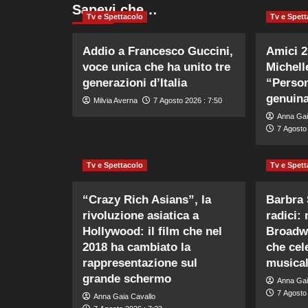
Sapevi che…
Tv e Spettacolo
Tv e Spett
Addio a Francesco Guccini,
Amici 25
voce unica che ha unito tre
Michell
generazioni d’Italia
“Person
genuin
Milvia Averna
7 Agosto 2026 : 7:50
Anna Gai
7 Agosto 
Tv e Spettacolo
Tv e Spett
“Crazy Rich Asians”, la
Barbra 
rivoluzione asiatica a
radici:
Hollywood: il film che nel
Broadwa
2018 ha cambiato la
che cele
rappresentazione sul
musica
grande schermo
Anna Gai
7 Agosto 
Anna Gaia Cavallo