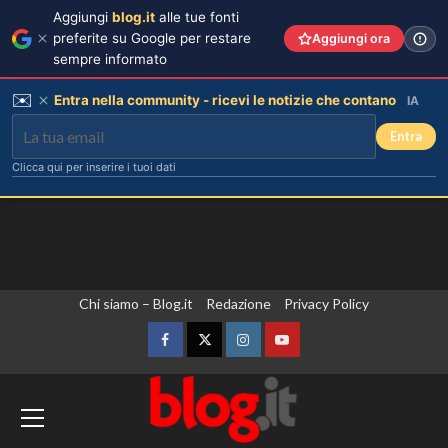
Aggiungi
blog.it
alle tue fonti
preferite su Google per restare
Aggiungi ora
sempre informato
✉️
Entra nella community - ricevi le notizie che contano
IA
Entra
Clicca qui per inserire i tuoi dati
Vai
Chi siamo – Blog.it
Redazione
Privacy Policy
al
contenuto
Facebook
Twitter
Instagram
YouTube