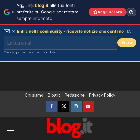
Aggiungi
blog.it
alle tue fonti
preferite su Google per restare
Aggiungi ora
sempre informato
✉️
Entra nella community - ricevi le notizie che contano
IA
Entra
Clicca qui per inserire i tuoi dati
Vai
Chi siamo – Blog.it
Redazione
Privacy Policy
al
contenuto
Facebook
Twitter
Instagram
YouTube