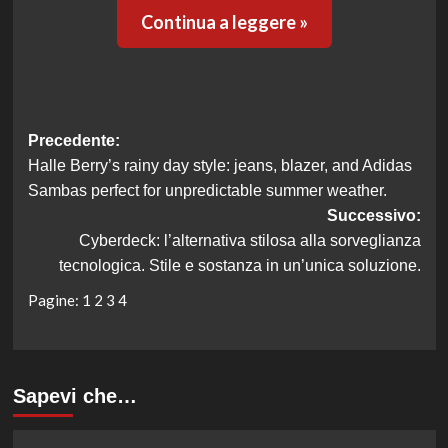
Continua a leggere »
Navigazione
Precedente:
Halle Berry’s rainy day style: jeans, blazer, and Adidas
articolo
Sambas perfect for unpredictable summer weather.
Successivo:
Cyberdeck: l’alternativa stilosa alla sorveglianza
tecnologica. Stile e sostanza in un’unica soluzione.
Pagine:
1
2
3
4
Sapevi che…