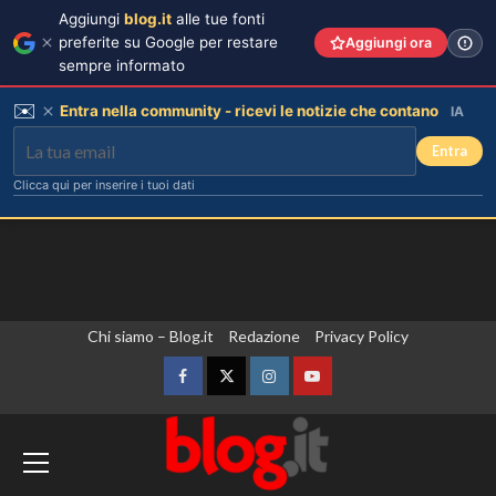
Aggiungi
blog.it
alle tue fonti
preferite su Google per restare
Aggiungi ora
sempre informato
✉️
Entra nella community - ricevi le notizie che contano
IA
Entra
Clicca qui per inserire i tuoi dati
Vai
Chi siamo – Blog.it
Redazione
Privacy Policy
al
contenuto
Facebook
Twitter
Instagram
YouTube