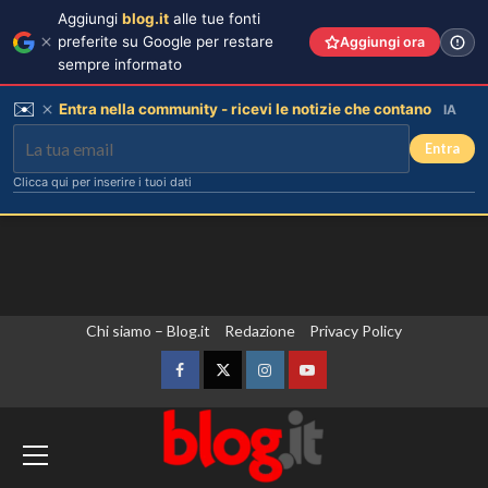
Aggiungi
blog.it
alle tue fonti
preferite su Google per restare
Aggiungi ora
sempre informato
✉️
Entra nella community - ricevi le notizie che contano
IA
Entra
Clicca qui per inserire i tuoi dati
Vai
Chi siamo – Blog.it
Redazione
Privacy Policy
al
contenuto
Facebook
Twitter
Instagram
YouTube