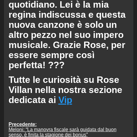
quotidiano. Lei è la mia
regina indiscussa e questa
nuova canzone è solo un
altro pezzo nel suo impero
musicale. Grazie Rose, per
essere sempre così
perfetta! ?️??
Tutte le curiosità su Rose
Villan nella nostra sezione
dedicata ai
Vip
Navigazione
Precedente:
Meloni: “La manovra fiscale sarà guidata dal buon
articolo
senso, è finita la stagione dei bonus”