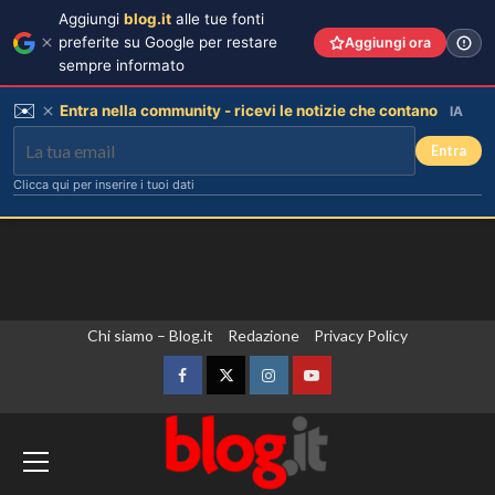
Aggiungi
blog.it
alle tue fonti
preferite su Google per restare
Aggiungi ora
sempre informato
✉️
Entra nella community - ricevi le notizie che contano
IA
Entra
Clicca qui per inserire i tuoi dati
Vai
Chi siamo – Blog.it
Redazione
Privacy Policy
al
contenuto
Facebook
Twitter
Instagram
YouTube